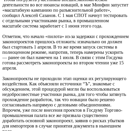
деятельности во все нюансы новаций, в мае Минфин запустит
«масштабную кампанию по разъяснительной работе»,
сообщил Алексей Сазанов. С 1 мая СПОТ начнут тестировать
с отдельными участниками рынка, в промышленном
масштабе система заработает с 1 июня этого года.
Отметим, что начало «пилота» из-за задержки с прохождением
законопроектов пришлось отложить: изначально он должен
был стартовать 1 апреля. В то же время запуск системы в
полноценном режиме, напротив, теперь намерены ускорить
— ранее он был намечен на 1 июля. В связи с этим Госдума
готова рассмотреть законопроекты во втором чтении уже 15
апреля.
Законопроекты не проходили этап оценки их регулирующего
воздействия. Как объясняли источники “Ъ”, знакомые с
обсуждением, этой процедурой могли бы воспользоваться
недобросовестные участники рынка, для того чтобы затянуть
прохождение разработок, так что новации было решено
согласовывать напрямую с деловыми объединениями.
Впрочем, уже после внесения проектов в Госдуму Торгово-
промышленная палата все же призвала существенно
доработать основной законопроект, заявив о рисках убытков
для импортеров в случае принятия документа в нынешнем