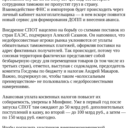
сотрудники таможни не пропустят груз в страну.
Взаимодействие ФНС и импортеров будет происходить через
личный кабинет налогоплательщика — в нем вскоре появится
новый сервис для формирования ДОПП и внесения аванса.
Внедрение СПОТ нацелено на борьбу со схемами поставок из
стран ЕАЭС, подчеркнул Алексей Сазанов. Он напомнил, что
недобросовестные игроки рынка уклоняются от уплаты
обязательных таможенных платежей, оформляя поставки на
адрес фиктивных получателей. Так происходит, потому что
союзная территория фактически представляет собой
безбарьерную среду для перемещения товаров (в том числе из
третьих стран), отметил, выступая с содокладом, председатель
комитета Госдумы по бюджету и налогам Андрей Макаров.
Важно, подчеркнул он, чтобы таким «колоссальным
преимуществом» не пользовались с недобросовестными
намерениями.
Авансовая уплата косвенных налогов повысит их
собираемость, уверены в Минфине. Уже в первый год после
запуска СПОТ там ожидают до 50 млрд руб. дополнительных
поступлений в казну, во второй — до 100 млрд руб., а затем —
по 150 млрд руб. ежегодно.
Чтобы погрузить участников внешнеэкономической