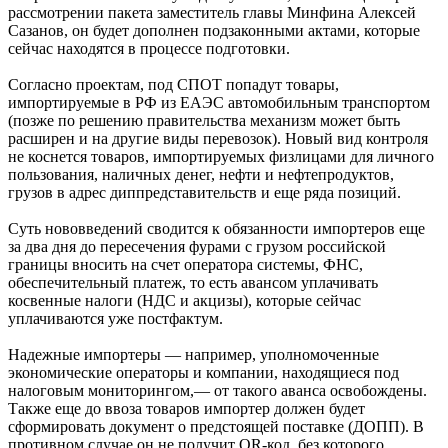
рассмотрении пакета заместитель главы Минфина Алексей
Сазанов, он будет дополнен подзаконными актами, которые
сейчас находятся в процессе подготовки.
Согласно проектам, под СПОТ попадут товары,
импортируемые в РФ из ЕАЭС автомобильным транспортом
(позже по решению правительства механизм может быть
расширен и на другие виды перевозок). Новый вид контроля
не коснется товаров, импортируемых физлицами для личного
пользования, наличных денег, нефти и нефтепродуктов,
грузов в адрес диппредставительств и еще ряда позиций.
Суть нововведений сводится к обязанности импортеров еще
за два дня до пересечения фурами с грузом российской
границы вносить на счет оператора системы, ФНС,
обеспечительный платеж, то есть авансом уплачивать
косвенные налоги (НДС и акцизы), которые сейчас
уплачиваются уже постфактум.
Надежные импортеры — например, уполномоченные
экономические операторы и компании, находящиеся под
налоговым мониторингом,— от такого аванса освобождены.
Также еще до ввоза товаров импортер должен будет
сформировать документ о предстоящей поставке (ДОПП). В
противном случае он не получит QR-код, без которого