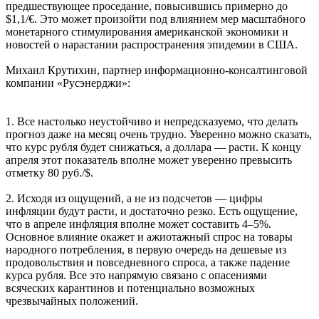
предшествующее проседание, повысившись примерно до
$1,1/€. Это может произойти под влиянием мер масштабного
монетарного стимулирования американской экономики и
новостей о нарастании распространения эпидемии в США.
Михаил Крутихин, партнер информационно-консалтинговой
компании «Русэнерджи»:
1. Все настолько неустойчиво и непредсказуемо, что делать
прогноз даже на месяц очень трудно. Уверенно можно сказать,
что курс рубля будет снижаться, а доллара — расти. К концу
апреля этот показатель вполне может уверенно превысить
отметку 80 руб./$.
2. Исходя из ощущений, а не из подсчетов — цифры
инфляции будут расти, и достаточно резко. Есть ощущение,
что в апреле инфляция вполне может составить 4–5%.
Основное влияние окажет и ажиотажный спрос на товары
народного потребления, в первую очередь на дешевые из
продовольствия и повседневного спроса, а также падение
курса рубля. Все это напрямую связано с опасениями
всяческих карантинов и потенциально возможных
чрезвычайных положений.