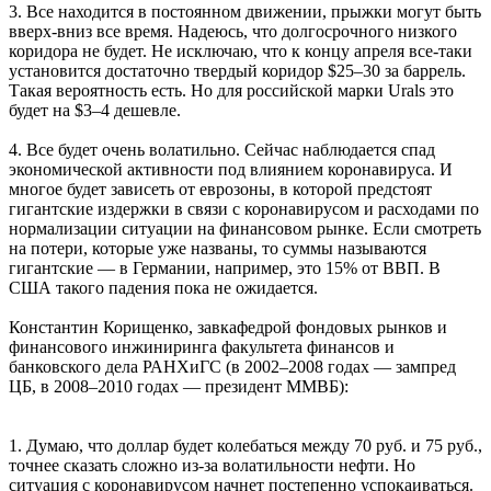
3. Все находится в постоянном движении, прыжки могут быть
вверх-вниз все время. Надеюсь, что долгосрочного низкого
коридора не будет. Не исключаю, что к концу апреля все-таки
установится достаточно твердый коридор $25–30 за баррель.
Такая вероятность есть. Но для российской марки Urals это
будет на $3–4 дешевле.
4. Все будет очень волатильно. Сейчас наблюдается спад
экономической активности под влиянием коронавируса. И
многое будет зависеть от еврозоны, в которой предстоят
гигантские издержки в связи с коронавирусом и расходами по
нормализации ситуации на финансовом рынке. Если смотреть
на потери, которые уже названы, то суммы называются
гигантские — в Германии, например, это 15% от ВВП. В
США такого падения пока не ожидается.
Константин Корищенко, завкафедрой фондовых рынков и
финансового инжиниринга факультета финансов и
банковского дела РАНХиГС (в 2002–2008 годах — зампред
ЦБ, в 2008–2010 годах — президент ММВБ):
1. Думаю, что доллар будет колебаться между 70 руб. и 75 руб.,
точнее сказать сложно из-за волатильности нефти. Но
ситуация с коронавирусом начнет постепенно успокаиваться.