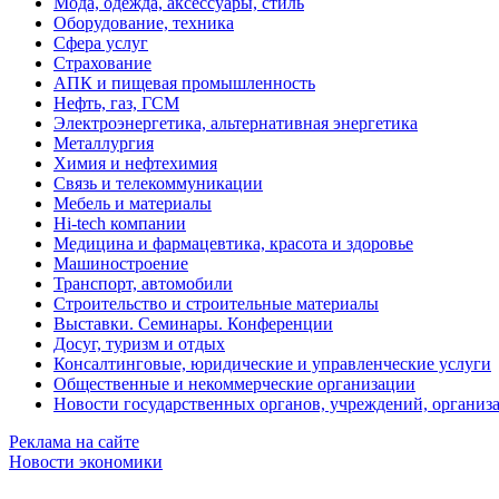
Мода, одежда, аксессуары, стиль
Оборудование, техника
Сфера услуг
Страхование
АПК и пищевая промышленность
Нефть, газ, ГСМ
Электроэнергетика, альтернативная энергетика
Металлургия
Химия и нефтехимия
Связь и телекоммуникации
Мебель и материалы
Hi-tech компании
Медицина и фармацевтика, красота и здоровье
Машиностроение
Транспорт, автомобили
Строительство и строительные материалы
Выставки. Семинары. Конференции
Досуг, туризм и отдых
Консалтинговые, юридические и управленческие услуги
Общественные и некоммерческие организации
Новости государственных органов, учреждений, организ
Реклама на сайте
Новости экономики