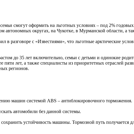
е семьи смогут оформить на льготных условиях – под 2% годовы
м автономных округах, на Чукотке, в Мурманской области, а та
ил в разговоре с «Известиями», что льготные арктические усло
астом до 35 лет включительно, семьи с детьми и одинокие родит
 пяти лет, а также специалисты из приоритетных отраслей разви
ных регионов.
ащению машин системой ABS – антиблокировочного торможения.
ускать автомобили без данной системы.
 сохранить устойчивость машины. Тормозной путь получается дл