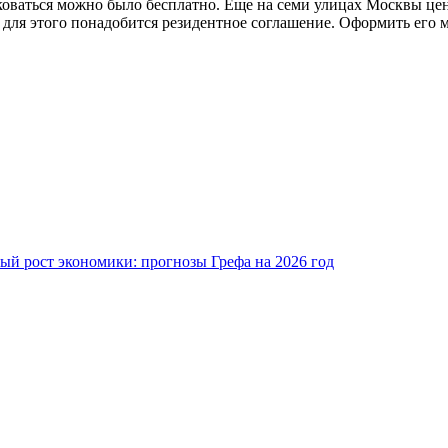
коваться можно было бесплатно. Еще на семи улицах Москвы цена
для этого понадобится резидентное соглашение. Оформить его м
ый рост экономики: прогнозы Грефа на 2026 год