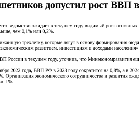
етников допустил рост ВВП вы
то ведомство ожидает в текущем году видимый рост основных п
выше, чем 0,1% или 0,2%.
лижайшую трехлетку, которые лягут в основу формирования бюд
экономическим развитием, инвестициям и доходами населения»,
ВП России в текущем году, уточнив, что Минэкономразвития ещ
бря 2022 года, ВВП РФ в 2023 году сократится на 0,8%, а в 20
3%. Организация экономического сотрудничества и развития ожид
юс 1%.