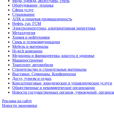
Мода, одежда, аксессуары, стиль
Оборудование, техника
Сфера услуг
Страхование
АПК и пищевая промышленность
Нефть, газ, ГСМ
Электроэнергетика, альтернативная энергетика
Металлургия
Химия и нефтехимия
Связь и телекоммуникации
Мебель и материалы
Hi-tech компании
Медицина и фармацевтика, красота и здоровье
Машиностроение
Транспорт, автомобили
Строительство и строительные материалы
Выставки. Семинары. Конференции
Досуг, туризм и отдых
Консалтинговые, юридические и управленческие услуги
Общественные и некоммерческие организации
Новости государственных органов, учреждений, организ
Реклама на сайте
Новости экономики