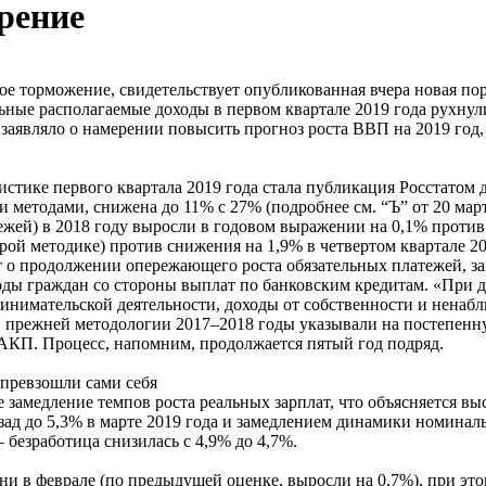
рение
кое торможение, свидетельствует опубликованная вчера новая п
альные располагаемые доходы в первом квартале 2019 года рухну
заявляло о намерении повысить прогноз роста ВВП на 2019 год
стике первого квартала 2019 года стала публикация Росстатом
 методами, снижена до 11% с 27% (подробнее см. “Ъ” от 20 мар
ежей) в 2018 году выросли в годовом выражении на 0,1% проти
тарой методике) против снижения на 1,9% в четвертом квартале 2
ет о продолжении опережающего роста обязательных платежей, 
ходы граждан со стороны выплат по банковским кредитам. «При
инимательской деятельности, доходы от собственности и ненаб
в прежней методологии 2017–2018 годы указывали на постепенн
АКП. Процесс, напомним, продолжается пятый год подряд.
 превзошли сами себя
 замедление темпов роста реальных зарплат, что объясняется выс
ад до 5,3% в марте 2019 года и замедлением динамики номиналь
 безработица снизилась с 4,9% до 4,7%.
и в феврале (по предыдущей оценке, выросли на 0,7%), при этом