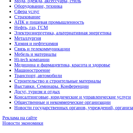
Мода, одежда, аксессуары, стиль
Оборудование, техника
Сфера услуг
Страхование
АПК и пищевая промышленность
Нефть, газ, ГСМ
Электроэнергетика, альтернативная энергетика
Металлургия
Химия и нефтехимия
Связь и телекоммуникации
Мебель и материалы
Hi-tech компании
Медицина и фармацевтика, красота и здоровье
Машиностроение
Транспорт, автомобили
Строительство и строительные материалы
Выставки. Семинары. Конференции
Досуг, туризм и отдых
Консалтинговые, юридические и управленческие услуги
Общественные и некоммерческие организации
Новости государственных органов, учреждений, организ
Реклама на сайте
Новости экономики