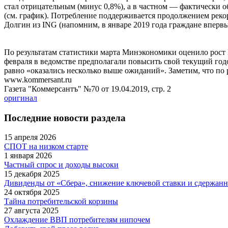
стал отрицательным (минус 0,8%), а в частном — фактически о
(см. график). Потребление поддерживается продолжением реко
Долгин из ING (напомним, в январе 2019 года граждане впервы
По результатам статистики марта Минэкономики оценило рост В
февраля в ведомстве предполагали повысить свой текущий годо
равно «оказались несколько выше ожиданий». Заметим, что по р
www.kommersant.ru
Газета "Коммерсантъ" №70 от 19.04.2019, стр. 2
оригинал
Последние новости раздела
15 апреля 2026
СПОТ на низком старте
1 января 2026
Частный спрос и доходы высоки
15 декабря 2025
Дивиденды от «Сбера», снижение ключевой ставки и сдержанн
24 октября 2025
Тайна потребительской корзины
27 августа 2025
Охлаждение ВВП потребителям нипочем