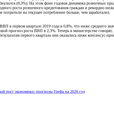
бнулился (0,3%). На этом фоне годовая динамика розничных прод
рдного роста розничного кредитования граждан и рекордно низ
е потратили на текущее потребление больше, чем заработали).
ВП в первом квартале 2019 года в 0,8%, что ниже среднего знач
вой прогноз роста ВВП в 2,3%. Теперь в министерстве говорят, 
езультатам первого квартала они оказались ниже консенсус-прог
ый рост экономики: прогнозы Грефа на 2026 год