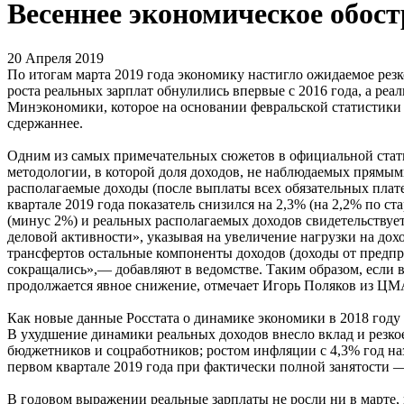
Весеннее экономическое обост
20 Апреля 2019
По итогам марта 2019 года экономику настигло ожидаемое рез
роста реальных зарплат обнулились впервые с 2016 года, а ре
Минэкономики, которое на основании февральской статистики 
сдержаннее.
Одним из самых примечательных сюжетов в официальной стати
методологии, в которой доля доходов, не наблюдаемых прямыми
располагаемые доходы (после выплаты всех обязательных плат
квартале 2019 года показатель снизился на 2,3% (на 2,2% по с
(минус 2%) и реальных располагаемых доходов свидетельству
деловой активности», указывая на увеличение нагрузки на до
трансфертов остальные компоненты доходов (доходы от предпр
сокращались»,— добавляют в ведомстве. Таким образом, если 
продолжается явное снижение, отмечает Игорь Поляков из ЦМ
Как новые данные Росстата о динамике экономики в 2018 году
В ухудшение динамики реальных доходов внесло вклад и резкое
бюджетников и соцработников; ростом инфляции с 4,3% год наз
первом квартале 2019 года при фактически полной занятости —
В годовом выражении реальные зарплаты не росли ни в марте, н