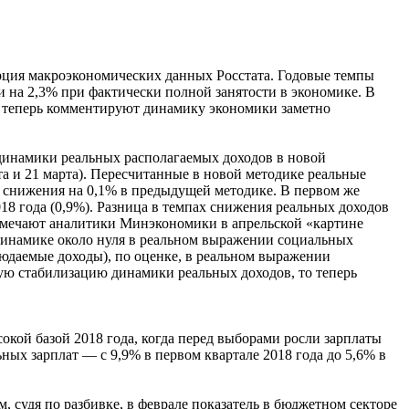
орция макроэкономических данных Росстата. Годовые темпы
ли на 2,3% при фактически полной занятости в экономике. В
, теперь комментируют динамику экономики заметно
 динамики реальных располагаемых доходов в новой
та и 21 марта). Пересчитанные в новой методике реальные
в снижения на 0,1% в предыдущей методике. В первом же
018 года (0,9%). Разница в темпах снижения реальных доходов
замечают аналитики Минэкономики в апрельской «картине
 динамике около нуля в реальном выражении социальных
людаемые доходы), по оценке, в реальном выражении
ую стабилизацию динамики реальных доходов, то теперь
окой базой 2018 года, когда перед выборами росли зарплаты
ных зарплат — с 9,9% в первом квартале 2018 года до 5,6% в
, судя по разбивке, в феврале показатель в бюджетном секторе