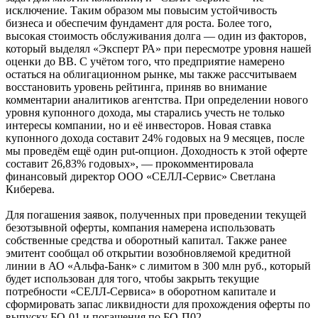
исключение. Таким образом мы повысим устойчивость
бизнеса и обеспечим фундамент для роста. Более того,
высокая стоимость обслуживания долга — один из факторов,
который выделял «Эксперт РА» при пересмотре уровня нашей
оценки до BB. С учётом того, что предприятие намерено
остаться на облигационном рынке, мы также рассчитываем
восстановить уровень рейтинга, приняв во внимание
комментарии аналитиков агентства. При определении нового
уровня купонного дохода, мы старались учесть не только
интересы компании, но и её инвесторов. Новая ставка
купонного дохода составит 24% годовых на 9 месяцев, после
мы проведём ещё один put-опцион. Доходность к этой оферте
составит 26,83% годовых», — прокомментировала
финансовый директор ООО «СЕЛЛ-Сервис» Светлана
Киберева.
Для погашения заявок, полученных при проведении текущей
безотзывной оферты, компания намерена использовать
собственные средства и оборотный капитал. Также ранее
эмитент сообщал об открытии возобновляемой кредитной
линии в АО «Альфа-Банк» с лимитом в 300 млн руб., который
будет использован для того, чтобы закрыть текущие
потребности «СЕЛЛ-Сервиса» в оборотном капитале и
сформировать запас ликвидности для прохождения оферты по
выпуску БО-01 и погашения по БО-П02.