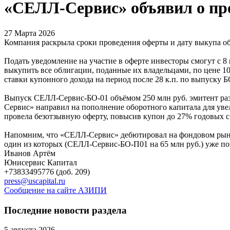
«СЕЛЛ-Сервис» объявил о пр
27 Марта 2026
Компания раскрыла сроки проведения оферты и дату выкупа 
Подать уведомление на участие в оферте инвесторы смогут с 8
выкупить все облигации, поданные их владельцами, по цене 
ставки купонного дохода на период после 28 к.п. по выпуску Б
Выпуск СЕЛЛ-Сервис-БО-01 объёмом 250 млн руб. эмитент разм
Сервис» направил на пополнение оборотного капитала для уве
провела безотзывную оферту, повысив купон до 27% годовых с 
Напомним, что «СЕЛЛ-Сервис» дебютировал на фондовом рынке
один из которых (СЕЛЛ-Сервис-БО-П01 на 65 млн руб.) уже по
Иванов Артём
Юнисервис Капитал
+73833495776 (доб. 209)
press@uscapital.ru
Сообщение на сайте АЗИПИ
Последние новости раздела
5 августа 2026