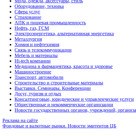
Мода, одежда, аксессуары, стиль
Оборудование, техника
Сфера услуг
Страхование
АПК и пищевая промышленность
Нефть, газ, ГСМ
Электроэнергетика, альтернативная энергетика
Металлургия
Химия и нефтехимия
Связь и телекоммуникации
Мебель и материалы
Hi-tech компании
Медицина и фармацевтика, красота и здоровье
Машиностроение
Транспорт, автомобили
Строительство и строительные материалы
Выставки. Семинары. Конференции
Досуг, туризм и отдых
Консалтинговые, юридические и управленческие услуги
Общественные и некоммерческие организации
Новости государственных органов, учреждений, организ
Реклама на сайте
Фондовые и валютные рынки. Новости эмитентов ЦБ