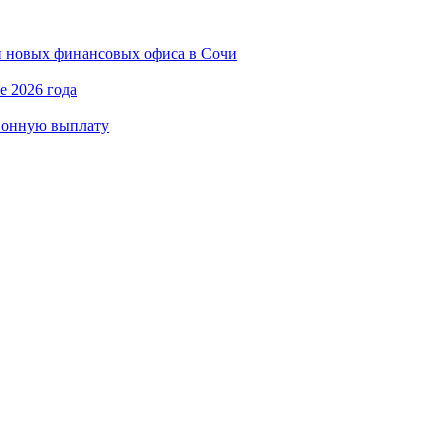
и новых финансовых офиса в Сочи
е 2026 года
ионную выплату