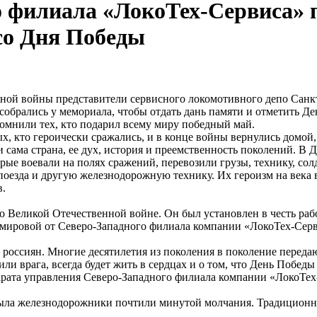
 филиала «ЛокоТех-Сервиса» 
 со Дня Победы
ной войны представители сервисного локомотивного депо Санкт
обрались у мемориала, чтобы отдать дань памяти и отметить Д
мнили тех, кто подарил всему миру победный май.
х, кто героически сражались, и в конце войны вернулись домой,
 и сама страна, ее дух, история и преемственность поколений. 
рые воевали на полях сражений, перевозили грузы, технику, сол
епоезда и другую железнодорожную технику. Их героизм на века 
в.
 Великой Отечественной войне. Он был установлен в честь ра
й мировой от Северо-Западного филиала компании «ЛокоТех-Се
ех россиян. Многие десятилетия из поколения в поколение перед
и врага, всегда будет жить в сердцах и о том, что День Победы
парата управления Северо-Западного филиала компании «ЛокоТе
ыла железнодорожники почтили минутой молчания. Традиционн