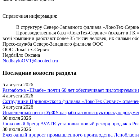
Справочная информация:
В структуру Северо-Западного филиала «ЛокоТех-Сервис» 
Производственная база «ЛокоТех-Сервис» (входит в ГК «Лок
всей компании работают более 35 тысяч человек, их силами о
Пресс-служба Северо-Западного филиала ООО
ООО ЛокоТех-Сервис
Недбайло Оксана
NedbayloOV1@locotech.ru
Последние новости раздела
5 августа 2026
Разработка «Швабе» почти 60 лет обеспечивает пилотируемые
4 августа 2026
Сотрудники Приволжского филиала «ЛокоТех Сервис» отмече
3 августа 2026
Инженерный центр УрФУ разработал конструкторскую докумен
30 июля 2026
Люксовый бренд AVATR установил новый рекорд продаж в Ро
30 июля 2026
Ежегодный прирост промышленного производства Ленобласти в