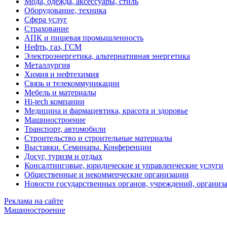
Мода, одежда, аксессуары, стиль
Оборудование, техника
Сфера услуг
Страхование
АПК и пищевая промышленность
Нефть, газ, ГСМ
Электроэнергетика, альтернативная энергетика
Металлургия
Химия и нефтехимия
Связь и телекоммуникации
Мебель и материалы
Hi-tech компании
Медицина и фармацевтика, красота и здоровье
Машиностроение
Транспорт, автомобили
Строительство и строительные материалы
Выставки. Семинары. Конференции
Досуг, туризм и отдых
Консалтинговые, юридические и управленческие услуги
Общественные и некоммерческие организации
Новости государственных органов, учреждений, организ
Реклама на сайте
Машиностроение