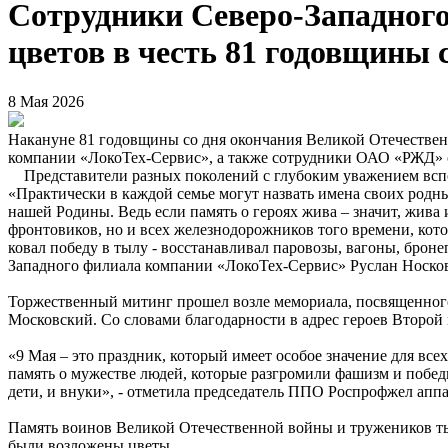
Сотрудники Северо-Западного
цветов в честь 81 годовщины
8 Мая 2026
Накануне 81 годовщины со дня окончания Великой Отечествен
компании «ЛокоТех-Сервис», а также сотрудники ОАО «РЖД» с
Представители разных поколений с глубоким уважением вспо
«Практически в каждой семье могут назвать имена своих родны
нашей Родины. Ведь если память о героях жива – значит, жива
фронтовиков, но и всех железнодорожников того времени, кото
ковал победу в тылу - восстанавливал паровозы, вагоны, брон
Западного филиала компании «ЛокоТех-Сервис» Руслан Носко
Торжественный митинг прошел возле мемориала, посвященного
Московский. Со словами благодарности в адрес героев Второ
«9 Мая – это праздник, который имеет особое значение для вс
память о мужестве людей, которые разгромили фашизм и победил
дети, и внуки», - отметила председатель ППО Роспрофжел ап
Память воинов Великой Отечественной войны и тружеников т
были возложены цветы.