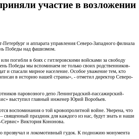
приняли участие в возложении
-Петербург и аппарата управления Северо-Западного филиала
ень Победы над фашизмом.
 или погибли в боях с гитлеровскими войсками за свободу
В День Победы мы вспоминаем не только своих родственников-
дат и спасали мирное население. Особое уважение тем, кто
вписан в историю нашей страны», - отметил директор Северо-
ботников паровозного депо Ленинградский-пассажирский-
рвис» выступил главный инженер Юрий Воробьев.
аются воспоминания о той кровопролитной войне. Уверена, что
 – священный праздник для каждого из нас, будут знать и наши
х-Сервис» Виктория Кононова.
о прозвучал и локомотивный гудок. К подножию монумента