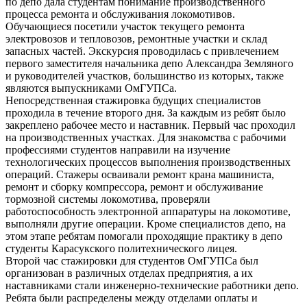
по депо дала студентам понимание производственного
процесса ремонта и обслуживания локомотивов.
Обучающиеся посетили участок текущего ремонта
электровозов и тепловозов, ремонтные участки и склад
запасных частей. Экскурсия проводилась с привлечением
первого заместителя начальника депо Александра Земляного
и руководителей участков, большинство из которых, также
являются выпускниками ОмГУПСа.
Непосредственная стажировка будущих специалистов
проходила в течение второго дня. За каждым из ребят было
закреплено рабочее место и наставник. Первый час проходил
на производственных участках. Для знакомства с рабочими
профессиями студентов направили на изучение
технологических процессов выполнения производственных
операций. Стажеры осваивали ремонт крана машиниста,
ремонт и сборку компрессора, ремонт и обслуживание
тормозной системы локомотива, проверяли
работоспособность электронной аппаратуры на локомотиве,
выполняли другие операции. Кроме специалистов депо, на
этом этапе ребятам помогали проходящие практику в депо
студенты Карасукского политехнического лицея.
Второй час стажировки для студентов ОмГУПСа был
организован в различных отделах предприятия, а их
наставниками стали инженерно-технические работники депо.
Ребята были распределены между отделами оплаты и