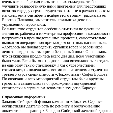
очень важна обратная связь от наших стажеров, чтобы
улучшить разработанную нами программу для предстоящих
визитов еще двух групп студентов, которые в рамках проекты
мы ожидаем в сентябре и ноябре этого года,» - рассказывает
Евгения Пашкова, заместитель начальника депо по
управлению персоналом.
Большинство студентов особенно отметили полученные
знания по рабочим и инженерным профессиям и возможность
погрузиться в производственные процессы, самостоятельно
выполняя операции под присмотром опытных наставников.
«Хотелось бы поблагодарить организаторов и работников
депо за подаренные эмоции и бесценный опыт. Очень жаль,
что стажировка продлилась всего два дня, всем участникам
было мало. Если бы мне предоставили возможность съездить
на еще одну такую стажировку, я бы с удовольствием
согласилась,» - поделилась своими впечатлениями студентка
третьего курса специальности «Локомотивы» Софья Ершова.
По окончании всех мероприятий студентам были вручены
грамоты и свидетельства о прохождении двухдневной
стажировки в сервисном локомотивном депо Карасук.
Справочная информация:
Западно-Сибирский филиал компании «ЛокоТех-Сервис»
осуществляет деятельность по ремонту и обслуживанию
локомотивов в границах Западно-Сибирской железной дороги