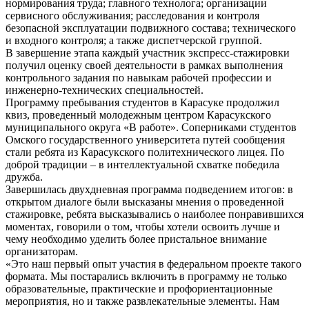
нормирования труда; главного технолога; организации
сервисного обслуживания; расследования и контроля
безопасной эксплуатации подвижного состава; технического
и входного контроля; а также диспетчерской группой.
В завершение этапа каждый участник экспресс-стажировки
получил оценку своей деятельности в рамках выполнения
контрольного задания по навыкам рабочей профессии и
инженерно-технических специальностей.
Программу пребывания студентов в Карасуке продолжил
квиз, проведенный молодежным центром Карасукского
муниципального округа «В работе». Соперниками студентов
Омского государственного университета путей сообщения
стали ребята из Карасукского политехнического лицея. По
доброй традиции – в интеллектуальной схватке победила
дружба.
Завершилась двухдневная программа подведением итогов: в
открытом диалоге были высказаны мнения о проведенной
стажировке, ребята высказывались о наиболее понравившихся
моментах, говорили о том, чтобы хотели освоить лучше и
чему необходимо уделить более пристальное внимание
организаторам.
«Это наш первый опыт участия в федеральном проекте такого
формата. Мы постарались включить в программу не только
образовательные, практические и профориентационные
мероприятия, но и также развлекательные элементы. Нам