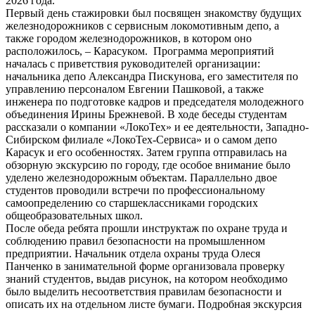
2026 года.
Первый день стажировки был посвящен знакомству будущих
железнодорожников с сервисным локомотивным депо, а
также городом железнодорожников, в котором оно
расположилось, – Карасуком. Программа мероприятий
началась с приветствия руководителей организации:
начальника депо Александра Пискунова, его заместителя по
управлению персоналом Евгении Пашковой, а также
инженера по подготовке кадров и председателя молодежного
объединения Ирины Брежневой. В ходе беседы студентам
рассказали о компании «ЛокоТех» и ее деятельности, Западно-
Сибирском филиале «ЛокоТех-Сервиса» и о самом депо
Карасук и его особенностях. Затем группа отправилась на
обзорную экскурсию по городу, где особое внимание было
уделено железнодорожным объектам. Параллельно двое
студентов проводили встречи по профессиональному
самоопределению со старшеклассниками городских
общеобразовательных школ.
После обеда ребята прошли инструктаж по охране труда и
соблюдению правил безопасности на промышленном
предприятии. Начальник отдела охраны труда Олеся
Панченко в занимательной форме организовала проверку
знаний студентов, выдав рисунок, на котором необходимо
было выделить несоответствия правилам безопасности и
описать их на отдельном листе бумаги. Подробная экскурсия