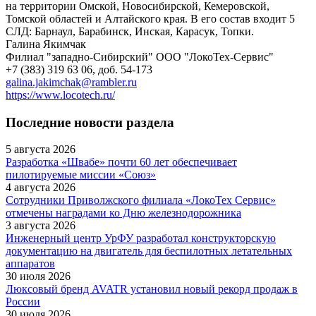
на территории Омской, Новосибирской, Кемеровской,
Томской областей и Алтайского края. В его состав входит 5
СЛД: Барнаул, Барабинск, Инская, Карасук, Топки.
Галина Якимчак
Филиал "западно-Сибирский" ООО "ЛокоТех-Сервис"
+7 (383) 319 63 06, доб. 54-173
galina.jakimchak@rambler.ru
https://www.locotech.ru/
Последние новости раздела
5 августа 2026
Разработка «Швабе» почти 60 лет обеспечивает
пилотируемые миссии «Союз»
4 августа 2026
Сотрудники Приволжского филиала «ЛокоТех Сервис»
отмечены наградами ко Дню железнодорожника
3 августа 2026
Инженерный центр УрФУ разработал конструкторскую
документацию на двигатель для беспилотных летательных
аппаратов
30 июля 2026
Люксовый бренд AVATR установил новый рекорд продаж в
России
30 июля 2026