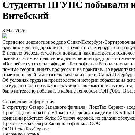
Студенты ПГУПС побывали на
Витебский
8 Мая 2026
Сервисное локомотивное депо Санкт-Петербург-Сортировочный
будущих железнодорожников – студентов Петербургского госу
В первую очередь студентам показали, как выстроены технолог
именно с этим направлением деятельности предприятий желез
«Все ребята учатся на кафедре «Техносферная безопасность»
помимо теории, видеть процессы и на практике. Во время таки
отметил первый заместитель начальника депо Санкт-Петербур
Об условиях труда на производстве и истории образования де
экскурсии стала возможность увидеть локомотив изнутри: тем,
было интересно побывать в кабине тепловоза ТЭП 70БС. В за
Справочная информация:
В структуру Северо-Западного филиала «ЛокоТех-Сервис» вхо
Производственная база «ЛокоТех-Сервис» (входит в ГК «ЛокоТ
компании работают более 35 тысяч человек, их силами обслуж
Пресс-служба Северо-Западного филиала ООО
ООО ЛокоТех-Сервис
Недбайло Оксана