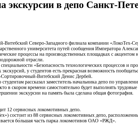
 экскурсии в депо Санкт-Пет
-Витебский Северо-Западного филиала компании «ЛокоТех-Серв
дарственного университета путей сообщения Императора Алекс
ические процессы на производственных площадках с акцентом на
нодорожной отрасли.
 по специальности «Безопасность технологических процессов и
х экскурсий, у студентов есть прекрасная возможность пообщать
г-Сортировочный-Витебский Денис Дербей.
по студентам рассказал заместитель начальника депо по управл
 кто в скором времени самостоятельно будет выполнять трудовые 
вершении экскурсии на память была сделана общая фотография.
дит 12 сервисных локомотивных депо.
ех») состоит из 88 сервисных локомотивных депо, расположенн
ивается бо́льшая часть парка локомотивов ОАО «РЖД».