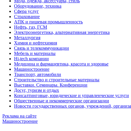
Мода, одежда, аксессуары, стиль
Оборудование, техника
Сфера услуг
Страхование
АПК и пищевая промышленность
Нефть, газ, ГСМ
Электроэнергетика, альтернативная энергетика
Металлургия
Химия и нефтехимия
Связь и телекоммуникации
Мебель и материалы
Hi-tech компании
Медицина и фармацевтика, красота и здоровье
Машиностроение
Транспорт, автомобили
Строительство и строительные материалы
Выставки. Семинары. Конференции
Досуг, туризм и отдых
Консалтинговые, юридические и управленческие услуги
Общественные и некоммерческие организации
Новости государственных органов, учреждений, организ
Реклама на сайте
Машиностроение