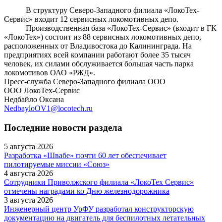
В структуру Северо-Западного филиала «ЛокоТех-
Сервис» входит 12 сервисных локомотивных депо.
Производственная база «ЛокоТех-Сервис» (входит в ГК
«ЛокоТех») состоит из 88 сервисных локомотивных депо,
расположенных от Владивостока до Калининграда. На
предприятиях всей компании работают более 35 тысяч
человек, их силами обслуживается бо́льшая часть парка
локомотивов ОАО «РЖД».
Пресс-служба Северо-Западного филиала ООО
ООО ЛокоТех-Сервис
Недбайло Оксана
NedbayloOV1@locotech.ru
Последние новости раздела
5 августа 2026
Разработка «Швабе» почти 60 лет обеспечивает
пилотируемые миссии «Союз»
4 августа 2026
Сотрудники Приволжского филиала «ЛокоТех Сервис»
отмечены наградами ко Дню железнодорожника
3 августа 2026
Инженерный центр УрФУ разработал конструкторскую
документацию на двигатель для беспилотных летательных