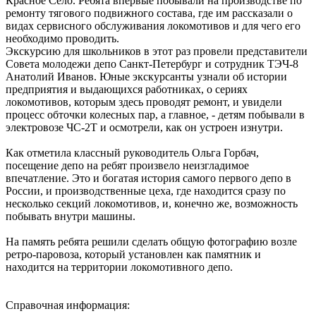
Красное Село. Ребята впервые побывали на производстве по
ремонту тягового подвижного состава, где им рассказали о
видах сервисного обслуживания локомотивов и для чего его
необходимо проводить.
Экскурсию для школьников в этот раз провели представители
Совета молодежи депо Санкт-Петербург и сотрудник ТЭЧ-8
Анатолий Иванов. Юные экскурсанты узнали об истории
предприятия и выдающихся работниках, о сериях
локомотивов, которым здесь проводят ремонт, и увидели
процесс обточки колесных пар, а главное, - детям побывали в
электровозе ЧС-2Т и осмотрели, как он устроен изнутри.
Как отметила классный руководитель Ольга Горбач,
посещение депо на ребят произвело неизгладимое
впечатление. Это и богатая история самого первого депо в
России, и производственные цеха, где находится сразу по
несколько секций локомотивов, и, конечно же, возможность
побывать внутри машины.
На память ребята решили сделать общую фотографию возле
ретро-паровоза, который установлен как памятник и
находится на территории локомотивного депо.
Справочная информация: