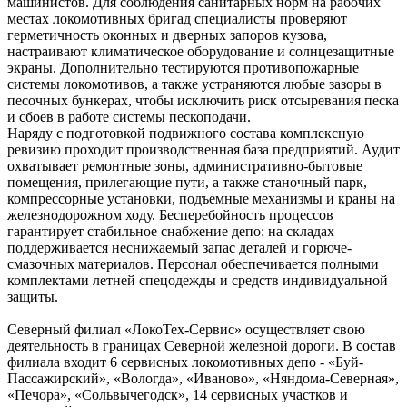
машинистов. Для соблюдения санитарных норм на рабочих
местах локомотивных бригад специалисты проверяют
герметичность оконных и дверных запоров кузова,
настраивают климатическое оборудование и солнцезащитные
экраны. Дополнительно тестируются противопожарные
системы локомотивов, а также устраняются любые зазоры в
песочных бункерах, чтобы исключить риск отсыревания песка
и сбоев в работе системы пескоподачи.
Наряду с подготовкой подвижного состава комплексную
ревизию проходит производственная база предприятий. Аудит
охватывает ремонтные зоны, административно-бытовые
помещения, прилегающие пути, а также станочный парк,
компрессорные установки, подъемные механизмы и краны на
железнодорожном ходу. Бесперебойность процессов
гарантирует стабильное снабжение депо: на складах
поддерживается неснижаемый запас деталей и горюче-
смазочных материалов. Персонал обеспечивается полными
комплектами летней спецодежды и средств индивидуальной
защиты.
Северный филиал «ЛокоТех-Сервис» осуществляет свою
деятельность в границах Северной железной дороги. В состав
филиала входит 6 сервисных локомотивных депо - «Буй-
Пассажирский», «Вологда», «Иваново», «Няндома-Северная»,
«Печора», «Сольвычегодск», 14 сервисных участков и