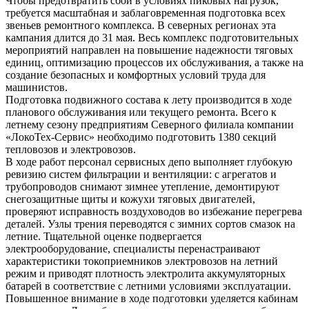
Чтобы предотвратить сбои в условиях пиковых нагрузок,
требуется масштабная и заблаговременная подготовка всех
звеньев ремонтного комплекса. В северных регионах эта
кампания длится до 31 мая. Весь комплекс подготовительных
мероприятий направлен на повышение надежности тяговых
единиц, оптимизацию процессов их обслуживания, а также на
создание безопасных и комфортных условий труда для
машинистов.
Подготовка подвижного состава к лету производится в ходе
планового обслуживания или текущего ремонта. Всего к
летнему сезону предприятиям Северного филиала компании
«ЛокоТех-Сервис» необходимо подготовить 1380 секций
тепловозов и электровозов.
В ходе работ персонал сервисных депо выполняет глубокую
ревизию систем фильтрации и вентиляции: с агрегатов и
трубопроводов снимают зимнее утепление, демонтируют
снегозащитные щиты и кожухи тяговых двигателей,
проверяют исправность воздуховодов во избежание перегрева
деталей. Узлы трения переводятся с зимних сортов смазок на
летние. Тщательной оценке подвергается
электрооборудование, специалисты перенастраивают
характеристики токоприемников электровозов на летний
режим и приводят плотность электролита аккумуляторных
батарей в соответствие с летними условиями эксплуатации.
Повышенное внимание в ходе подготовки уделяется кабинам