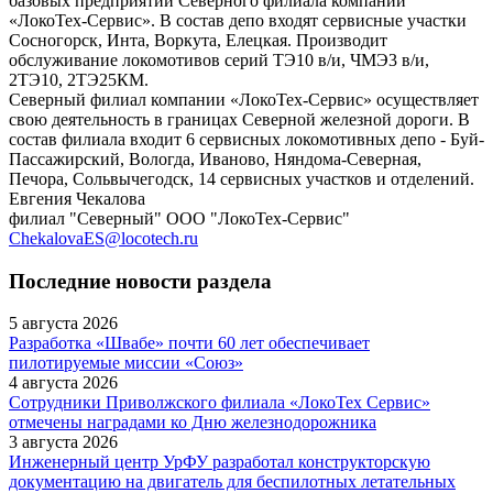
базовых предприятий Северного филиала компании
«ЛокоТех-Сервис». В состав депо входят сервисные участки
Сосногорск, Инта, Воркута, Елецкая. Производит
обслуживание локомотивов серий ТЭ10 в/и, ЧМЭ3 в/и,
2ТЭ10, 2ТЭ25КМ.
Северный филиал компании «ЛокоТех-Сервис» осуществляет
свою деятельность в границах Северной железной дороги. В
состав филиала входит 6 сервисных локомотивных депо - Буй-
Пассажирский, Вологда, Иваново, Няндома-Северная,
Печора, Сольвычегодск, 14 сервисных участков и отделений.
Евгения Чекалова
филиал "Северный" ООО "ЛокоТех-Сервис"
ChekalovaES@locotech.ru
Последние новости раздела
5 августа 2026
Разработка «Швабе» почти 60 лет обеспечивает
пилотируемые миссии «Союз»
4 августа 2026
Сотрудники Приволжского филиала «ЛокоТех Сервис»
отмечены наградами ко Дню железнодорожника
3 августа 2026
Инженерный центр УрФУ разработал конструкторскую
документацию на двигатель для беспилотных летательных