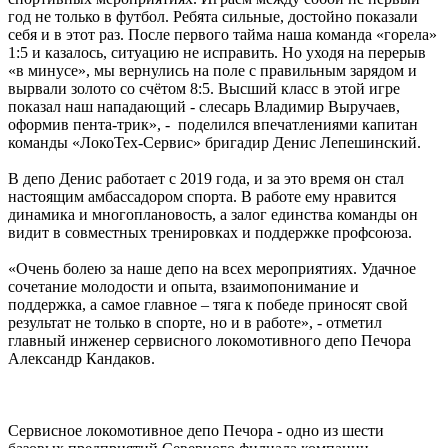
год не только в футбол. Ребята сильные, достойно показали
себя и в этот раз. После первого тайма наша команда «горела»
1:5 и казалось, ситуацию не исправить. Но уходя на перерыв
«в минусе», мы вернулись на поле с правильным зарядом и
вырвали золото со счётом 8:5. Высший класс в этой игре
показал наш нападающий - слесарь Владимир Выручаев,
оформив пента-трик», - поделился впечатлениями капитан
команды «ЛокоТех-Сервис» бригадир Денис Лепешинский.
В депо Денис работает с 2019 года, и за это время он стал
настоящим амбассадором спорта. В работе ему нравится
динамика и многоплановость, а залог единства команды он
видит в совместных тренировках и поддержке профсоюза.
«Очень болею за наше депо на всех мероприятиях. Удачное
сочетание молодости и опыта, взаимопонимание и
поддержка, а самое главное – тяга к победе приносят свой
результат не только в спорте, но и в работе», - отметил
главный инженер сервисного локомотивного депо Печора
Александр Кандаков.
Сервисное локомотивное депо Печора - одно из шести