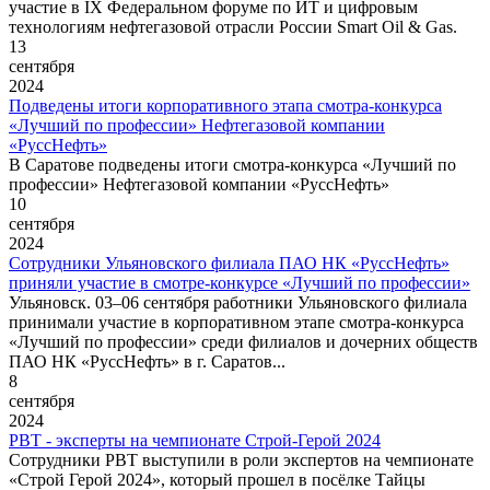
участие в IX Федеральном форуме по ИТ и цифровым
технологиям нефтегазовой отрасли России Smart Oil & Gas.
13
сентября
2024
Подведены итоги корпоративного этапа смотра-конкурса
«Лучший по профессии» Нефтегазовой компании
«РуссНефть»
В Саратове подведены итоги смотра-конкурса «Лучший по
профессии» Нефтегазовой компании «РуссНефть»
10
сентября
2024
Сотрудники Ульяновского филиала ПАО НК «РуссНефть»
приняли участие в смотре-конкурсе «Лучший по профессии»
Ульяновск. 03–06 сентября работники Ульяновского филиала
принимали участие в корпоративном этапе смотра-конкурса
«Лучший по профессии» среди филиалов и дочерних обществ
ПАО НК «РуссНефть» в г. Саратов...
8
сентября
2024
РВТ - эксперты на чемпионате Строй-Герой 2024
Сотрудники РВТ выступили в роли экспертов на чемпионате
«Строй Герой 2024», который прошел в посёлке Тайцы