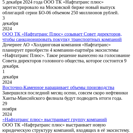
5 декабря 2024 года ООО ТК «Нафтатранс плюс»
зарегистрировало на Московской бирже новый выпуск
облигаций серии БО-06 объемом 250 миллионов рублей.
3
декабря
2024
ООО ТК «Нафтатранс Плюс» созывает Совет директоров,
чтобы санкционировать покупку транспортных компаний
Дочернее АО «Холдинговая компания «Нафтатранс»
планирует приобрести 4 компании-партнёра экосистемы
«Нафтатранс Плюс». Такое решение вынесено на голосование
Совета директоров головного общества, которое состоится 9
декабря.
1
декабря
2024
Восточно-Каменное наращивает объемы производства
Завершился последний месяц осени, совсем скоро нефтяники
Ханты-Мансийского филиала будут подводить итоги года.
29
ноября
2024
«Нафтатранс плюс» выстраивает группу компаний
ООО ТК «Нафтратранс плюс» выстраивает новую
юридическую структуру компаний, входящих в её экосистему.