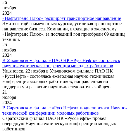
26
ноября
2024
«Нафтатранс Плюс» расширяет транспортное направление
Эмитент идёт намеченным курсом, усиливая транспортное
направление бизнеса. Компании, входящие в экосистему
«Нафтатранс Плюс», за последний год приобрели 69 единиц
техники.
25
ноября
2024
В Ульяновском филиале ПАО НК «РуссНефть» состоялась
научно-техническая конференция молодых работников
Ульяновск. 22 ноября в Ульяновском филиале ПАО НК
«РуссНефть» состоялась ежегодная научно-техническая
конференция молодых работников, направленная на
поддержку и развитие научно-исследовательской деят...
21
ноября
2024
В Саратовском филиале «РуссНефти» подвели итоги Научно-
технической конференции молодых работников
Саратовский филиал ПАО НК «РуссНефть» провел
очередную Научно-техническую конференцию молодых
работников.