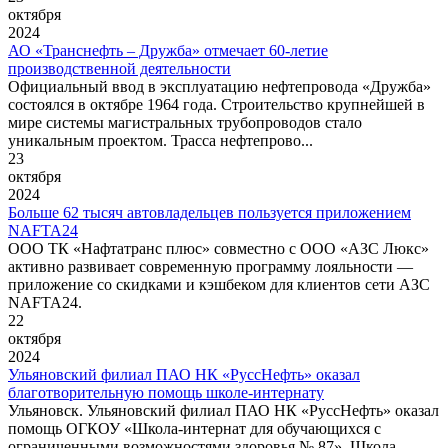
октября
2024
АО «Транснефть – Дружба» отмечает 60-летие
производственной деятельности
Официальный ввод в эксплуатацию нефтепровода «Дружба»
состоялся в октябре 1964 года. Строительство крупнейшей в
мире системы магистральных трубопроводов стало
уникальным проектом. Трасса нефтепрово...
23
октября
2024
Больше 62 тысяч автовладельцев пользуется приложением
NAFTA24
ООО ТК «Нафтатранс плюс» совместно с ООО «АЗС Люкс»
активно развивает современную программу лояльности —
приложение со скидками и кэшбеком для клиентов сети АЗС
NAFTA24.
22
октября
2024
Ульяновский филиал ПАО НК «РуссНефть» оказал
благотворительную помощь школе-интернату
Ульяновск. Ульяновский филиал ПАО НК «РуссНефть» оказал
помощь ОГКОУ «Школа-интернат для обучающихся с
ограниченными возможностями здоровья № 87». Школа-