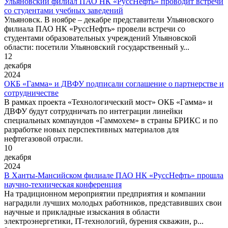
Ульяновский филиал ПАО НК «РуссНефть» проводит встречи
со студентами учебных заведений
Ульяновск. В ноябре – декабре представители Ульяновского
филиала ПАО НК «РуссНефть» провели встречи со
студентами образовательных учреждений Ульяновской
области: посетили Ульяновский государственный у...
12
декабря
2024
ОКБ «Гамма» и ДВФУ подписали соглашение о партнерстве и
сотрудничестве
В рамках проекта «Технологический мост» ОКБ «Гамма» и
ДВФУ будут сотрудничать по интеграции линейки
специальных компаундов «Гаммохем» в страны БРИКС и по
разработке новых перспективных материалов для
нефтегазовой отрасли.
10
декабря
2024
В Ханты-Мансийском филиале ПАО НК «РуссНефть» прошла
научно-техническая конференция
На традиционном мероприятии предприятия и компании
наградили лучших молодых работников, представивших свои
научные и прикладные изыскания в области
электроэнергетики, IT-технологий, бурения скважин, р...