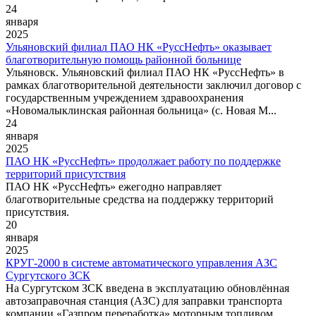
24
января
2025
Ульяновский филиал ПАО НК «РуссНефть» оказывает
благотворительную помощь районной больнице
Ульяновск. Ульяновский филиал ПАО НК «РуссНефть» в
рамках благотворительной деятельности заключил договор с
государственным учреждением здравоохранения
«Новомалыклинская районная больница» (с. Новая М...
24
января
2025
ПАО НК «РуссНефть» продолжает работу по поддержке
территорий присутствия
ПАО НК «РуссНефть» ежегодно направляет
благотворительные средства на поддержку территорий
присутствия.
20
января
2025
КРУГ-2000 в системе автоматического управления АЗС
Сургутского ЗСК
На Сургутском ЗСК введена в эксплуатацию обновлённая
автозаправочная станция (АЗС) для заправки транспорта
компании «Газпром переработка» моторным топливом.