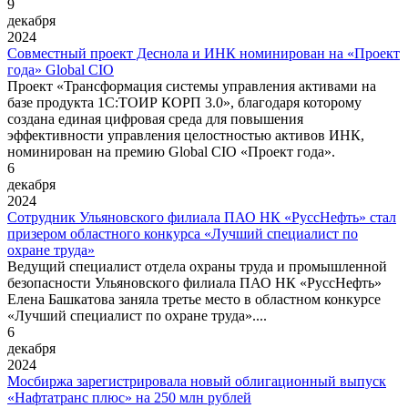
9
декабря
2024
Совместный проект Деснола и ИНК номинирован на «Проект
года» Global CIO
Проект «Трансформация системы управления активами на
базе продукта 1С:ТОИР КОРП 3.0», благодаря которому
создана единая цифровая среда для повышения
эффективности управления целостностью активов ИНК,
номинирован на премию Global CIO «Проект года».
6
декабря
2024
Сотрудник Ульяновского филиала ПАО НК «РуссНефть» стал
призером областного конкурса «Лучший специалист по
охране труда»
Ведущий специалист отдела охраны труда и промышленной
безопасности Ульяновского филиала ПАО НК «РуссНефть»
Елена Башкатова заняла третье место в областном конкурсе
«Лучший специалист по охране труда»....
6
декабря
2024
Мосбиржа зарегистрировала новый облигационный выпуск
«Нафтатранс плюс» на 250 млн рублей