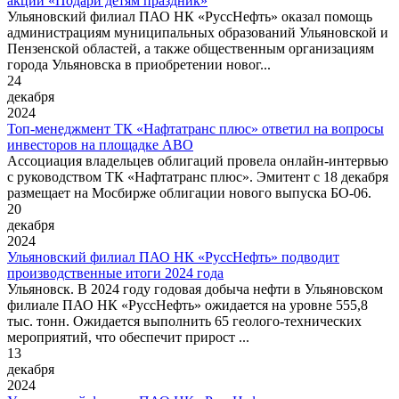
акции «Подари детям праздник»
Ульяновский филиал ПАО НК «РуссНефть» оказал помощь
администрациям муниципальных образований Ульяновской и
Пензенской областей, а также общественным организациям
города Ульяновска в приобретении новог...
24
декабря
2024
Топ-менеджмент ТК «Нафтатранс плюс» ответил на вопросы
инвесторов на площадке АВО
Ассоциация владельцев облигаций провела онлайн-интервью
с руководством ТК «Нафтатранс плюс». Эмитент с 18 декабря
размещает на Мосбирже облигации нового выпуска БО-06.
20
декабря
2024
Ульяновский филиал ПАО НК «РуссНефть» подводит
производственные итоги 2024 года
Ульяновск. В 2024 году годовая добыча нефти в Ульяновском
филиале ПАО НК «РуссНефть» ожидается на уровне 555,8
тыс. тонн. Ожидается выполнить 65 геолого-технических
мероприятий, что обеспечит прирост ...
13
декабря
2024