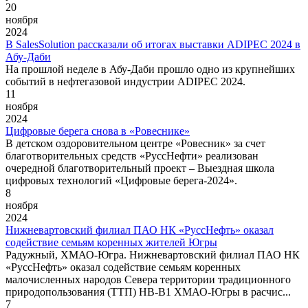
20
ноября
2024
В SalesSolution рассказали об итогах выставки ADIPEC 2024 в
Абу-Даби
На прошлой неделе в Абу-Даби прошло одно из крупнейших
событий в нефтегазовой индустрии ADIPEC 2024.
11
ноября
2024
Цифровые берега снова в «Ровеснике»
В детском оздоровительном центре «Ровесник» за счет
благотворительных средств «РуссНефти» реализован
очередной благотворительный проект – Выездная школа
цифровых технологий «Цифровые берега-2024».
8
ноября
2024
Нижневартовский филиал ПАО НК «РуссНефть» оказал
содействие семьям коренных жителей Югры
Радужный, ХМАО-Югра. Нижневартовский филиал ПАО НК
«РуссНефть» оказал содействие семьям коренных
малочисленных народов Севера территории традиционного
природопользования (ТТП) НВ-В1 ХМАО-Югры в расчис...
7