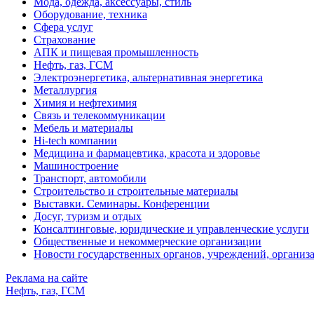
Мода, одежда, аксессуары, стиль
Оборудование, техника
Сфера услуг
Страхование
АПК и пищевая промышленность
Нефть, газ, ГСМ
Электроэнергетика, альтернативная энергетика
Металлургия
Химия и нефтехимия
Связь и телекоммуникации
Мебель и материалы
Hi-tech компании
Медицина и фармацевтика, красота и здоровье
Машиностроение
Транспорт, автомобили
Строительство и строительные материалы
Выставки. Семинары. Конференции
Досуг, туризм и отдых
Консалтинговые, юридические и управленческие услуги
Общественные и некоммерческие организации
Новости государственных органов, учреждений, организ
Реклама на сайте
Нефть, газ, ГСМ