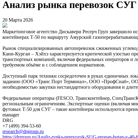
Анализ рынка перевозок СУГ 
20 Марта 2026
Маркетинговое агентство Дискавери Ресерч Груп завершило и
контейнерах Т-50 по маршруту Амурский газоперерабатывающ
Рынок специализированных автоперевозок сжиженных углевод
Кани-Курган – Хэйхэ характеризуется критической узостью п
транспортных компаний, включая федеральных операторов и ло
требуемом объёме и с соблюдением нормативов.
Доступный парк техники сосредоточен в руках единичных лок
заданию (ООО «Транс Порт Терминал», ООО «ПрофСнаб», ООО 
необходимостью закупки нестандартного оборудования и дл
Федеральные операторы (FESCO, Трансконтейнер, СпецТрансКо
региональным ограничениям. Экспертные оценки (включая мне
футовых Т-50 для СУГ – такие контейнеры используются преи
manager
DRG
+7 (499) 394-53-60
research@drgroup.ru
https://drgroup.ru/Analiz-rynka-perevozok-SUG-propan-butan-v-40-