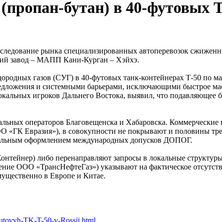
(пропан-бутан) в 40-футовых Т
сследование рынка специализированных автоперевозок сжиженны
ий завод – МАПП Кани-Курган – Хэйхэ.
ородных газов (СУГ) в 40-футовых танк-контейнерах Т-50 по
редложения и системными барьерами, исключающими быстрое ма
кальных игроков Дальнего Востока, выявил, что подавляющее бо
альных операторов Благовещенска и Хабаровска. Коммерческие 
«ГК Евразия»), в совокупности не покрывают и половины тре
ительным оформлением международных допусков ДОПОГ.
нтейнер) либо перенаправляют запросы в локальные структуры,
ние ООО «ТрансНефтеГаз») указывают на фактическое отсутств
мущественно в Европе и Китае.
futovyh-TK-T-50-v-Rossii.html