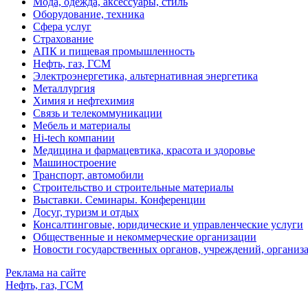
Мода, одежда, аксессуары, стиль
Оборудование, техника
Сфера услуг
Страхование
АПК и пищевая промышленность
Нефть, газ, ГСМ
Электроэнергетика, альтернативная энергетика
Металлургия
Химия и нефтехимия
Связь и телекоммуникации
Мебель и материалы
Hi-tech компании
Медицина и фармацевтика, красота и здоровье
Машиностроение
Транспорт, автомобили
Строительство и строительные материалы
Выставки. Семинары. Конференции
Досуг, туризм и отдых
Консалтинговые, юридические и управленческие услуги
Общественные и некоммерческие организации
Новости государственных органов, учреждений, организ
Реклама на сайте
Нефть, газ, ГСМ