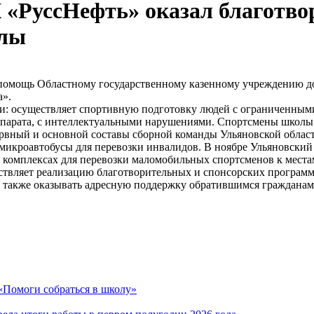
«РуссНефть» оказал благотв
олы
помощь Областному государственному казенному учреждению до
а».
и: осуществляет спортивную подготовку людей с ограниченными
ппарата, с интеллектуальными нарушениями. Спортсмены школы 
вный и основной составы сборной команды Ульяновской област
микроавтобусы для перевозки инвалидов. В ноябре Ульяновск
 комплексах для перевозки маломобильных спортсменов к места
ляет реализацию благотворительных и спонсорских программ в
а также оказывать адресную поддержку обратившимся гражданам
«Помоги собраться в школу»