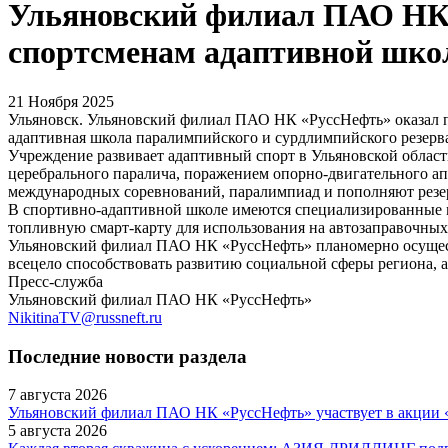
Ульяновский филиал ПАО НК 
спортсменам адаптивной шк
21 Ноября 2025
Ульяновск. Ульяновский филиал ПАО НК «РуссНефть» оказал 
адаптивная школа паралимпийского и сурдлимпийского резерв
Учреждение развивает адаптивный спорт в Ульяновской област
церебрального паралича, поражением опорно-двигательного а
международных соревнований, паралимпиад и пополняют резер
В спортивно-адаптивной школе имеются специализированные 
топливную смарт-карту для использования на автозаправочных
Ульяновский филиал ПАО НК «РуссНефть» планомерно осуществ
всецело способствовать развитию социальной сферы региона, 
Пресс-служба
Ульяновский филиал ПАО НК «РуссНефть»
NikitinaTV@russneft.ru
Последние новости раздела
7 августа 2026
Ульяновский филиал ПАО НК «РуссНефть» участвует в акции 
5 августа 2026