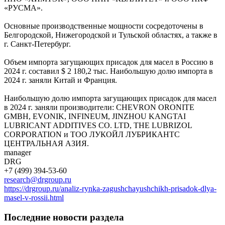
«РУСМА».
Основные производственные мощности сосредоточены в
Белгородской, Нижегородской и Тульской областях, а также в
г. Санкт-Петербург.
Объем импорта загущающих присадок для масел в Россию в
2024 г. составил $ 2 180,2 тыс. Наибольшую долю импорта в
2024 г. заняли Китай и Франция.
Наибольшую долю импорта загущающих присадок для масел
в 2024 г. заняли производители: CHEVRON ORONITE
GMBH, EVONIK, INFINEUM, JINZHOU KANGTAI
LUBRICANT ADDITIVES CO. LTD, THE LUBRIZOL
CORPORATION и ТОО ЛУКОЙЛ ЛУБРИКАНТС
ЦЕНТРАЛЬНАЯ АЗИЯ.
manager
DRG
+7 (499) 394-53-60
research@drgroup.ru
https://drgroup.ru/analiz-rynka-zagushchayushchikh-prisadok-dlya-
masel-v-rossii.html
Последние новости раздела