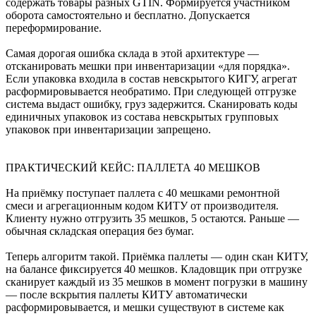
содержать товары разных GTIN. Формируется участником
оборота самостоятельно и бесплатно. Допускается
переформирование.
Самая дорогая ошибка склада в этой архитектуре —
отсканировать мешки при инвентаризации «для порядка».
Если упаковка входила в состав невскрытого КИГУ, агрегат
расформировывается необратимо. При следующей отгрузке
система выдаст ошибку, груз задержится. Сканировать коды
единичных упаковок из состава невскрытых групповых
упаковок при инвентаризации запрещено.
ПРАКТИЧЕСКИЙ КЕЙС: ПАЛЛЕТА 40 МЕШКОВ
На приёмку поступает паллета с 40 мешками ремонтной
смеси и агрегационным кодом КИТУ от производителя.
Клиенту нужно отгрузить 35 мешков, 5 остаются. Раньше —
обычная складская операция без бумаг.
Теперь алгоритм такой. Приёмка паллеты — один скан КИТУ,
на балансе фиксируется 40 мешков. Кладовщик при отгрузке
сканирует каждый из 35 мешков в момент погрузки в машину
— после вскрытия паллеты КИТУ автоматически
расформировывается, и мешки существуют в системе как