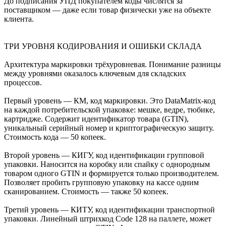
До подписания УПД покупателем коды числятся за
поставщиком — даже если товар физически уже на объекте
клиента.
ТРИ УРОВНЯ КОДИРОВАНИЯ И ОШИБКИ СКЛАДА
Архитектура маркировки трёхуровневая. Понимание разницы
между уровнями оказалось ключевым для складских
процессов.
Первый уровень — КМ, код маркировки. Это DataMatrix-код
на каждой потребительской упаковке: мешке, ведре, тюбике,
картридже. Содержит идентификатор товара (GTIN),
уникальный серийный номер и криптографическую защиту.
Стоимость кода — 50 копеек.
Второй уровень — КИГУ, код идентификации групповой
упаковки. Наносится на коробку или спайку с однородным
товаром одного GTIN и формируется только производителем.
Позволяет пробить групповую упаковку на кассе одним
сканированием. Стоимость — также 50 копеек.
Третий уровень — КИТУ, код идентификации транспортной
упаковки. Линейный штрихкод Code 128 на паллете, может