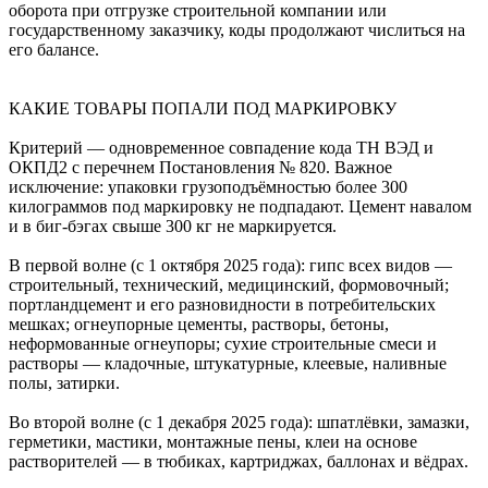
оборота при отгрузке строительной компании или
государственному заказчику, коды продолжают числиться на
его балансе.
КАКИЕ ТОВАРЫ ПОПАЛИ ПОД МАРКИРОВКУ
Критерий — одновременное совпадение кода ТН ВЭД и
ОКПД2 с перечнем Постановления № 820. Важное
исключение: упаковки грузоподъёмностью более 300
килограммов под маркировку не подпадают. Цемент навалом
и в биг-бэгах свыше 300 кг не маркируется.
В первой волне (с 1 октября 2025 года): гипс всех видов —
строительный, технический, медицинский, формовочный;
портландцемент и его разновидности в потребительских
мешках; огнеупорные цементы, растворы, бетоны,
неформованные огнеупоры; сухие строительные смеси и
растворы — кладочные, штукатурные, клеевые, наливные
полы, затирки.
Во второй волне (с 1 декабря 2025 года): шпатлёвки, замазки,
герметики, мастики, монтажные пены, клеи на основе
растворителей — в тюбиках, картриджах, баллонах и вёдрах.