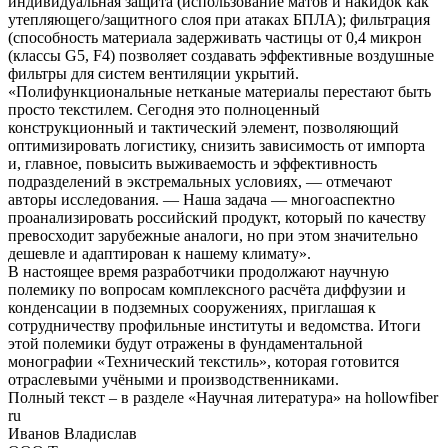
индивидуальная защита (использование матов и накидок как
утепляющего/защитного слоя при атаках БПЛА); фильтрация
(способность материала задерживать частицы от 0,4 микрон
(классы G5, F4) позволяет создавать эффективные воздушные
фильтры для систем вентиляции укрытий.
«Полифункциональные нетканые материалы перестают быть
просто текстилем. Сегодня это полноценный
конструкционный и тактический элемент, позволяющий
оптимизировать логистику, снизить зависимость от импорта
и, главное, повысить выживаемость и эффективность
подразделений в экстремальных условиях, — отмечают
авторы исследования. — Наша задача — многоаспектно
проанализировать российский продукт, который по качеству
превосходит зарубежные аналоги, но при этом значительно
дешевле и адаптирован к нашему климату».
В настоящее время разработчики продолжают научную
полемику по вопросам комплексного расчёта диффузии и
конденсации в подземных сооружениях, приглашая к
сотрудничеству профильные институты и ведомства. Итоги
этой полемики будут отражены в фундаментальной
монографии «Технический текстиль», которая готовится
отраслевыми учёными и производственниками.
Полный текст – в разделе «Научная литература» на hollowfiber
ru
Иванов Владислав