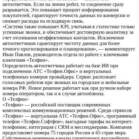
автоответчик. Если на линии робот, то соединение сразу
разрывается. Это повышает процент информирования
покупателей, гарантирует точность данных по конверсии и
снижает расходы на исходящую связь.
«Система также повышает KPI, учитывая в статистике только
успешные звонки, и обеспечивает достоверную аналитику за
счет отсеивания неэффективных контактов. Исключение
автоответчиков гарантирует чистоту данных для более
точного прогнозирования и планирования», — комментирует
Иван Павлов, руководитель отдела по работе с ключевыми
клиентами «Телфин».
Определитель автоответчика работает на базе ИИ при
подключении АТС «Телфин.Офис» и виртуальных
телефонных номеров провайдера. Сервис распознает
голосовых роботов при звонках на городские и мобильные
номера РФ. Новое решение работает как при ручном наборе
номера оператором, так и в случае автообзвона.
О «Телфин»
«Телфин» — российский поставщик современных
комплексных коммуникационных решений. Среди сервисов
«Телфин» — виртуальная АТС «Телфин.Офис», программный
телефон «Телфин.Cофтфон», выгодные тарифы на интернет-
телефонию, интеграция с CRM и мессенджерами. Компания
предоставляет номера 75 городов России и 65 стран мира.
Собственные резервные каналы гарантируют высочайшую