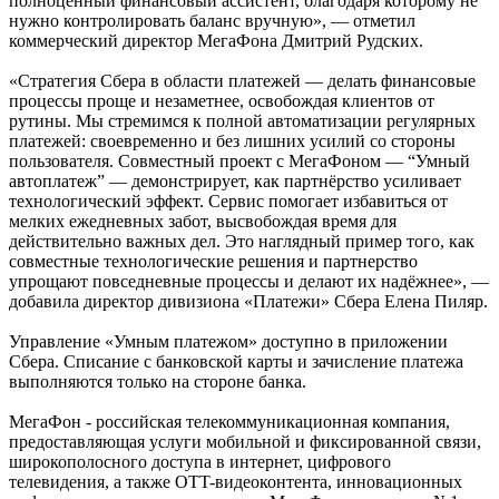
полноценный финансовый ассистент, благодаря которому не
нужно контролировать баланс вручную», — отметил
коммерческий директор МегаФона Дмитрий Рудских.
«Стратегия Сбера в области платежей — делать финансовые
процессы проще и незаметнее, освобождая клиентов от
рутины. Мы стремимся к полной автоматизации регулярных
платежей: своевременно и без лишних усилий со стороны
пользователя. Совместный проект с МегаФоном — “Умный
автоплатеж” — демонстрирует, как партнёрство усиливает
технологический эффект. Сервис помогает избавиться от
мелких ежедневных забот, высвобождая время для
действительно важных дел. Это наглядный пример того, как
совместные технологические решения и партнерство
упрощают повседневные процессы и делают их надёжнее», —
добавила директор дивизиона «Платежи» Сбера Елена Пиляр.
Управление «Умным платежом» доступно в приложении
Сбера. Списание с банковской карты и зачисление платежа
выполняются только на стороне банка.
МегаФон - российская телекоммуникационная компания,
предоставляющая услуги мобильной и фиксированной связи,
широкополосного доступа в интернет, цифрового
телевидения, а также OTT-видеоконтента, инновационных