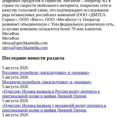
цифровых продуктов и сервисов. МегаФон – оператор №1 в
стране по скорости мобильного интернета, покрытию сети и
качеству голосовой связи, что подтверждают исследования
ряда независимых российских компаний (ООО «ДМТЕЛ-
Сервис», ООО «Виго», ООО «МегаБитус»). Оператор
развивает объединенную с Yota федеральную розничную сеть,
услугами компании пользуются более 79 млн клиентов.
МегаФон
МегаФон
olesya@grechkamedia.com
olesya@grechkamedia.com
Последние новости раздела
5 августа 2026
Россияне полюбили «раскладушки» и «книжки»
5 августа 2026
Москвичи полюбили «раскладушки» и «книжки»
5 августа 2026
«Одиссея» Нолана вызвала в России волну интереса к
оригинальной поэме и мифам Древней Греции
5 августа 2026
«Одиссея» Нолана вызвала у москвичей волну интереса к
оригинальной поэме и мифам Древней Греции
5 августа 2026