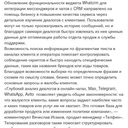
Обновление функциональности виджета Whatcrm для
интеграции мессенджеров и чатов с CRM направлено на
помощь бизнесу в повышении качества сервиса через
детальное изучение диалогов с клиентами. Пользователи
могут не только просматривать историю сообщений, но и
благодаря саммари диалогов быстро извлекать из нее ценные
данные для оптимизации работы отдела продаж и службы
поддержки.
Возможность поиска информации по фрагментам текста в
каналах клиента и оператора помогает контролировать
соблюдение скриптов и быстро находить специфические
данные, такие как названия брендов или коды товаров.
Благодаря возможности выборки по определенным фразам и
схожим по смыслу словам, бизнес может точно определить
основные запросы и жалобы клиентов.
«Глубокий анализ диалогов в онлайн-чатах, Max, Telegram,
WhatsApp, Avito позволяет увидеть общие закономерности: на
что жалуются клиенты, какие вопросы задают наиболее часто
и каких товаров или услуг им не хватает. Это готовая база для
доработки продукта или изменения политики компании», —
комментирует Вячеслав Исаков, продакт-менеджер «Телфин».
Тегирование разговоров также помогает структурировать