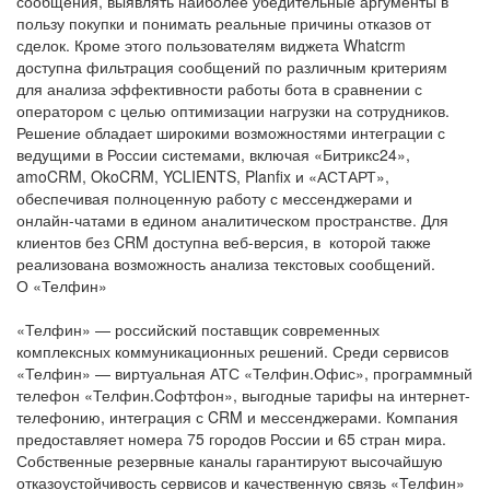
сообщения, выявлять наиболее убедительные аргументы в
пользу покупки и понимать реальные причины отказов от
сделок. Кроме этого пользователям виджета Whatcrm
доступна фильтрация сообщений по различным критериям
для анализа эффективности работы бота в сравнении с
оператором с целью оптимизации нагрузки на сотрудников.
Решение обладает широкими возможностями интеграции с
ведущими в России системами, включая «Битрикс24»,
amoCRM, OkoCRM, YCLIENTS, Planfix и «АСТАРТ»,
обеспечивая полноценную работу с мессенджерами и
онлайн-чатами в едином аналитическом пространстве. Для
клиентов без CRM доступна веб-версия, в которой также
реализована возможность анализа текстовых сообщений.
О «Телфин»
«Телфин» — российский поставщик современных
комплексных коммуникационных решений. Среди сервисов
«Телфин» — виртуальная АТС «Телфин.Офис», программный
телефон «Телфин.Cофтфон», выгодные тарифы на интернет-
телефонию, интеграция с CRM и мессенджерами. Компания
предоставляет номера 75 городов России и 65 стран мира.
Собственные резервные каналы гарантируют высочайшую
отказоустойчивость сервисов и качественную связь «Телфин»