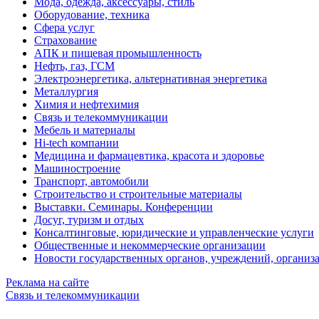
Мода, одежда, аксессуары, стиль
Оборудование, техника
Сфера услуг
Страхование
АПК и пищевая промышленность
Нефть, газ, ГСМ
Электроэнергетика, альтернативная энергетика
Металлургия
Химия и нефтехимия
Связь и телекоммуникации
Мебель и материалы
Hi-tech компании
Медицина и фармацевтика, красота и здоровье
Машиностроение
Транспорт, автомобили
Строительство и строительные материалы
Выставки. Семинары. Конференции
Досуг, туризм и отдых
Консалтинговые, юридические и управленческие услуги
Общественные и некоммерческие организации
Новости государственных органов, учреждений, организ
Реклама на сайте
Связь и телекоммуникации