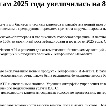
ам 2025 года увеличилась на 
уги для бизнеса и частных клиентов и разрабатывающий програ
оставимым с предыдущим периодом, при этом выручка выросла н
телеком-платформы и увеличением голосового трафика. В част
 15%, аналогичный рост зафиксирован и по итогам 2025 года. 
ecom API и решения для автоматизации бизнес-коммуникаций - 
входящих и исходящих звонков - Телефонного ИИ-агента.
кую эксплуатацию новый продукт - Телефонный ИИ-агент. В рам
распознавания речи. Также была расширена функциональность 
 АТС и сценариями звонков. Улучшен интерфейс управления те
тельного подключения услуги ВАТС.
 позволяющие клиентам создавать голосовые приветствия, инт
агодаря возможности выбора тембра, пола и языка диктора. По