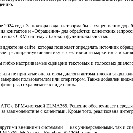
щению.
 2024 года. За полтора года платформа была существенно дораб
ия контактов и «Обращения» для обработки клиентских запросов
о и как CRM-систему с базовой функциональностью.
джете на сайте, которая позволяет определять источник обращ
вает расширенную аналитику эффективности маркетинга и конв
гибко настраиваемые сценарии текстовых и голосовых диалого
е или не принятые оператором диалоги автоматически закрывали
н, завершен пользователем или оператором. Также добавлен видж
 фильтры, сохраняемые в виде папок.
й АТС с BPM-системой ELMA365. Решение обеспечивает передачу
х за взаимодействие с клиентами. Кроме того, реализована инте
и другими внешними системами — как универсальными, так и с
ELMA365, Мой склад, Envybox, S2CRM и другие.