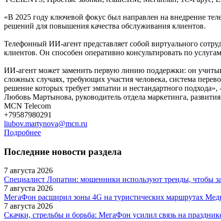
«В 2025 году ключевой фокус был направлен на внедрение тел
решений для повышения качества обслуживания клиентов.
Телефонный ИИ-агент представляет собой виртуального сотруд
клиентов. Он способен оперативно консультировать по услугам
ИИ-агент может заменить первую линию поддержки: он учитыв
сложных случаях, требующих участия человека, система перево
решение которых требует эмпатии и нестандартного подхода»,
Любовь Мартынова, руководитель отдела маркетинга, развития
MCN Telecom
+79587980291
liubov.martynova@mcn.ru
Подробнее
Последние новости раздела
7 августа 2026
Специалист Лопатин: мошенники используют тренды, чтобы за
7 августа 2026
МегаФон расширил зоны 4G на туристических маршрутах Медв
7 августа 2026
Скачки, стрельбы и борьба: МегаФон усилил связь на праздни