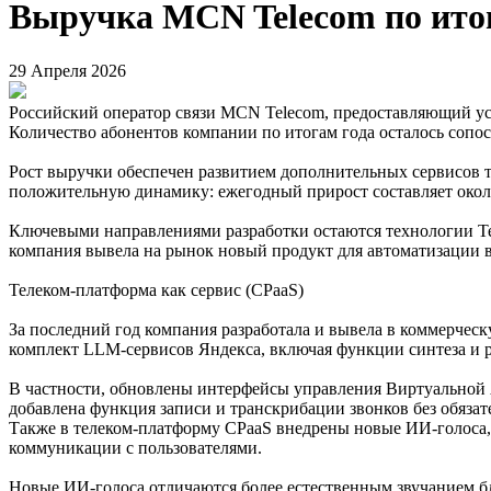
Выручка MCN Telecom по итог
29 Апреля 2026
Российский оператор связи MCN Telecom, предоставляющий усл
Количество абонентов компании по итогам года осталось соп
Рост выручки обеспечен развитием дополнительных сервисов 
положительную динамику: ежегодный прирост составляет около
Ключевыми направлениями разработки остаются технологии Tel
компания вывела на рынок новый продукт для автоматизации 
Телеком-платформа как сервис (CPaaS)
За последний год компания разработала и вывела в коммерчес
комплект LLM-сервисов Яндекса, включая функции синтеза и 
В частности, обновлены интерфейсы управления Виртуальной
добавлена функция записи и транскрибации звонков без обяза
Также в телеком-платформу CPaaS внедрены новые ИИ-голоса,
коммуникации с пользователями.
Новые ИИ-голоса отличаются более естественным звучанием бл