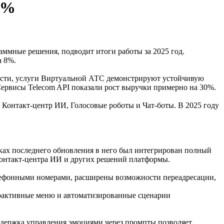
8%
ммные решения, подводит итоги работы за 2025 год.
а 8%.
ности, услуги Виртуальной АТС демонстрируют устойчивую
Сервисы Telecom API показали рост выручки примерно на 30%.
Контакт-центр ИИ, Голосовые роботы и Чат-боты. В 2025 году
ках последнего обновления в него был интегрирован полный
Контакт-центра ИИ и других решений платформы.
лефонными номерами, расширены возможности переадресации,
ерактивные меню и автоматизированные сценарии
ддержка управления эмоциями через промпты позволяет