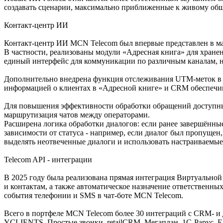
создавать сценарии, максимально приближенные к живому об
Контакт-центр ИИ
Контакт-центр ИИ MCN Telecom был впервые представлен в мае
В частности, реализованы модули «Адресная книга» для хранен
единый интерфейс для коммуникации по различным каналам, н
Дополнительно внедрена функция отслеживания UTM-меток в ви
информацией о клиентах в «Адресной книге» и CRM обеспечи
Для повышения эффективности обработки обращений доступны 
маршрутизация чатов между операторами.
Расширена логика обработки диалогов: если ранее завершённы
зависимости от статуса - например, если диалог был пропуще
выделять неотвеченные диалоги и использовать настраиваемые
Telecom API - интеграции
В 2025 году была реализована прямая интеграция Виртуально
и контактам, а также автоматическое назначение ответственны
события телефонии и SMS в чат-боте MCN Telecom.
Всего в портфеле MCN Telecom более 30 интеграций с CRM- 
YCLIENTS, Простые звонки, retailCRM, Мегаплан, 1С-Рарус, 