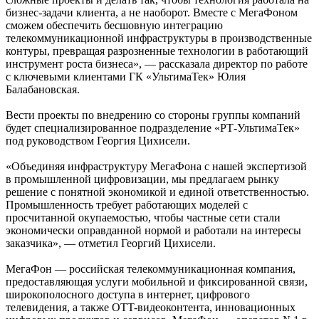
бизнес-задачи клиента, а не наоборот. Вместе с МегаФоном
сможем обеспечить бесшовную интеграцию
телекоммуникационной инфраструктуры в производственные
контуры, превращая разрозненные технологии в работающий
инструмент роста бизнеса», — рассказала директор по работе
с ключевыми клиентами ГК «УльтимаТек» Юлия
Балабановская.
Вести проекты по внедрению со стороны группы компаний
будет специализированное подразделение «РТ-УльтимаТек»
под руководством Георгия Цихисели.
«Объединяя инфраструктуру МегаФона с нашей экспертизой
в промышленной цифровизации, мы предлагаем рынку
решение с понятной экономикой и единой ответственностью.
Промышленность требует работающих моделей с
просчитанной окупаемостью, чтобы частные сети стали
экономически оправданной нормой и работали на интересы
заказчика», — отметил Георгий Цихисели.
МегаФон — российская телекоммуникационная компания,
предоставляющая услуги мобильной и фиксированной связи,
широкополосного доступа в интернет, цифрового
телевидения, а также OTT-видеоконтента, инновационных