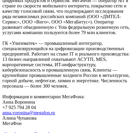
цифровых продуктов и сервисов. МегаФон — оператор №1 в
стране по скорости мобильного интернета, покрытию сети и
качеству голосовой связи, что подтверждают исследования
ряда независимых российских компаний (ООО «ДМТЕЛ-
Сервис», ООО «Виго», ООО «МегаБитус»). Оператор
развивает объединенную с Yota федеральную розничную сеть,
услугами компании пользуются более 79 млн клиентов.
ГК «Ультиматек» — промышленный интегратор,
специализирующийся на цифровизации производственных
предприятий. Работает на стыке IT и реального производства:
13 бизнес-направлений охватывают АСУТП, MES,
корпоративные системы, ИT-инфраструктуру,
кибербезопасность и промышленную связь. Клиенты —
крупнейшие промышленные холдинги России в металлургии,
горной добыче, нефтегазе, химии и энергетике. Численность
персонала — более 300 человек.
Информация и комментарии МегаФона:
Анна Воронина
+7 925 794 28 04
anna.voronina@megafon.ru
Алина Чупанова
МегаФон