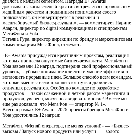
диалога с каждым сегментом. Награды E+ Awards
доказывают: когда смелый креатив встречается с правильным
медийным расчетом и подлинным пониманием своего
пользователя, он конвертируется в реальный и
масштабируемый бизнес-результат», — комментирует Нарине
Азарян, директор по digital-коммуникациям и спецпроектам
МегаФона и Yota.
Татьяна Гура, директор дирекции по бренду и маркетинговым
коммуникациям МегаФона, отмечает:
«E+ Awards присуждается креативным проектам, реализация
которых принесла ощутимые бизнес-результаты. МегаФон и
Yota завоевали 12 наград, подтвердив свой профессиональный
уровень, глубокое понимание клиента и умение эффективно
воплощать прорывные идеи. Большое спасибо всем командам,
которые вместе с нами прошли этот путь и добились
отличных результатов. Особенно команде по разработке
продуктов — такой слаженной и четкой работе маркетинга и
продуктов, уверена, могут позавидовать многие! Вместе мы
еще раз доказали, что МегаФон — оператор № 1».
Всего в рамках E+ Awards 2026 проекты брендов МегаФон и
Yota удостоились 12 наград:
МегаФон. «Меняй оператора, не меняя условий» — «Бизнес-
вызовы / Запуск нового продукта или услуги» — золото