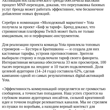
Активация ностальгического тренда обеспечила высокий
процент MNP-переходов, доказав, что переупаковка базовых
услуг бренда может работать эффективнее, чем бесконечное
добавление новых функций.
Серебро в номинации «Молодежный маркетинг» Yota
получила за проект «Биф за тариф». Бренд доказал, что
стриминговая платформа Twitch может быть не только
имиджевым, но и перформанс-инструментом.
Для реализации проекта команда Yota привлекла топовых
стримеров — Бустера и Братишкина — и создала для них
кастомные тарифы, устроив противостояние. Зрители
выбирали сторону и подключали тариф своего фаворита.
Интерактивная механика обеспечила 33 млн просмотров, 100
тысяч переходов на лендинг и 10 тысяч подключений. Доля
целевой аудитории (14–24 года) составила 62%, сделав
кампанию одной из самых результативных digital-активаций
Yota.
«Эффективность коммуникаций определяется не громкостью
сообщения, а точностью попадания. Наш успех строится на
глубоком знании аудиторных инсайтов, сильной креативной
идее и точном подборе релевантных каналов. Мы не стреляем
из пушки по воробьям, а находим верный контекст для