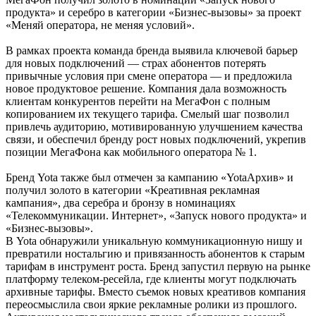
продукта» и серебро в категории «Бизнес-вызовы» за проект
«Меняй оператора, не меняя условий».
В рамках проекта команда бренда выявила ключевой барьер
для новых подключений — страх абонентов потерять
привычные условия при смене оператора — и предложила
новое продуктовое решение. Компания дала возможность
клиентам конкурентов перейти на МегаФон с полным
копированием их текущего тарифа. Смелый шаг позволил
привлечь аудиторию, мотивированную улучшением качества
связи, и обеспечил бренду рост новых подключений, укрепив
позиции МегаФона как мобильного оператора № 1.
Бренд Yota также был отмечен за кампанию «YotaАрхив» и
получил золото в категории «Креативная рекламная
кампания», два серебра и бронзу в номинациях
«Телекоммуникации. Интернет», «Запуск нового продукта» и
«Бизнес-вызовы».
В Yota обнаружили уникальную коммуникационную нишу и
превратили ностальгию и привязанность абонентов к старым
тарифам в инструмент роста. Бренд запустил первую на рынке
платформу телеком-ресейла, где клиенты могут подключать
архивные тарифы. Вместо съемок новых креативов компания
переосмыслила свои яркие рекламные ролики из прошлого.