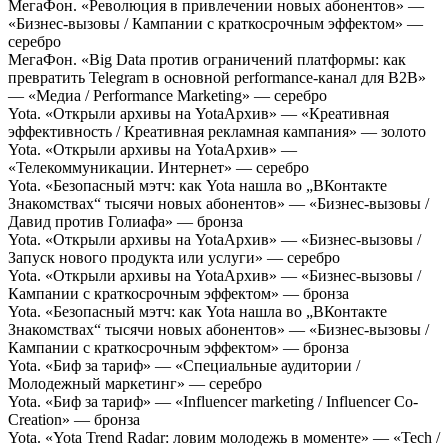
МегаФон. «Революция в привлечении новых абонентов» —
«Бизнес-вызовы / Кампании с краткосрочным эффектом» —
серебро
МегаФон. «Big Data против ограничений платформы: как
превратить Telegram в основной performance-канал для B2B»
— «Медиа / Performance Marketing» — серебро
Yota. «Открыли архивы на YotaАрхив» — «Креативная
эффективность / Креативная рекламная кампания» — золото
Yota. «Открыли архивы на YotaАрхив» —
«Телекоммуникации. Интернет» — серебро
Yota. «Безопасный мэтч: как Yota нашла во „ВКонтакте
Знакомствах“ тысячи новых абонентов» — «Бизнес-вызовы /
Давид против Голиафа» — бронза
Yota. «Открыли архивы на YotaАрхив» — «Бизнес-вызовы /
Запуск нового продукта или услуги» — серебро
Yota. «Открыли архивы на YotaАрхив» — «Бизнес-вызовы /
Кампании с краткосрочным эффектом» — бронза
Yota. «Безопасный мэтч: как Yota нашла во „ВКонтакте
Знакомствах“ тысячи новых абонентов» — «Бизнес-вызовы /
Кампании с краткосрочным эффектом» — бронза
Yota. «Биф за тариф» — «Специальные аудитории /
Молодежный маркетинг» — серебро
Yota. «Биф за тариф» — «Influencer marketing / Influencer Co-
Creation» — бронза
Yota. «Yota Trend Radar: ловим молодежь в моменте» — «Tech /