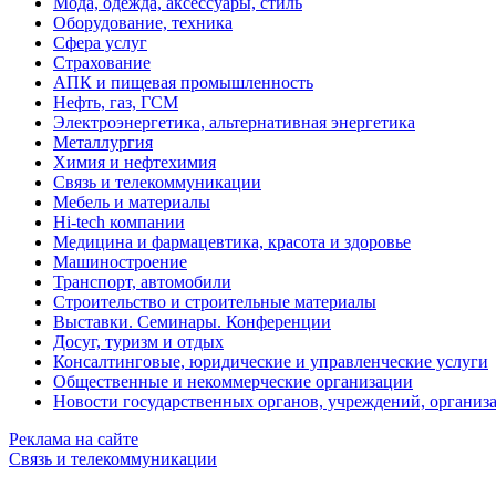
Мода, одежда, аксессуары, стиль
Оборудование, техника
Сфера услуг
Страхование
АПК и пищевая промышленность
Нефть, газ, ГСМ
Электроэнергетика, альтернативная энергетика
Металлургия
Химия и нефтехимия
Связь и телекоммуникации
Мебель и материалы
Hi-tech компании
Медицина и фармацевтика, красота и здоровье
Машиностроение
Транспорт, автомобили
Строительство и строительные материалы
Выставки. Семинары. Конференции
Досуг, туризм и отдых
Консалтинговые, юридические и управленческие услуги
Общественные и некоммерческие организации
Новости государственных органов, учреждений, организ
Реклама на сайте
Связь и телекоммуникации