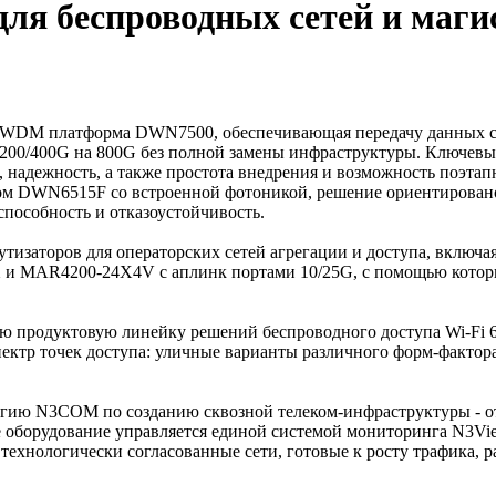
ля беспроводных сетей и маг
DWDM платформа DWN7500, обеспечивающая передачу данных со
0/200/400G на 800G без полной замены инфраструктуры. Ключ
 надежность, а также простота внедрения и возможность поэтап
 DWN6515F со встроенной фотоникой, решение ориентировано 
способность и отказоустойчивость.
утизаторов для операторских сетей агрегации и доступа, вкл
 MAR4200-24X4V с аплинк портами 10/25G, с помощью которы
продуктовую линейку решений беспроводного доступа Wi-Fi 6 
ктр точек доступа: уличные варианты различного форм-фактора
ю N3COM по созданию сквозной телеком-инфраструктуры - от б
 оборудование управляется единой системой мониторинга N3Vi
 технологически согласованные сети, готовые к росту трафика,