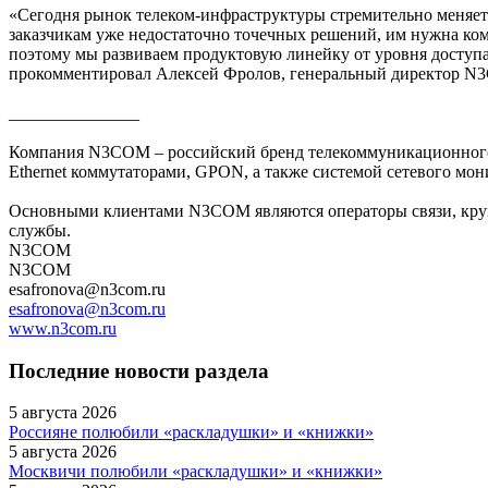
«Сегодня рынок телеком-инфраструктуры стремительно меняетс
заказчикам уже недостаточно точечных решений, им нужна ком
поэтому мы развиваем продуктовую линейку от уровня доступа 
прокомментировал Алексей Фролов, генеральный директор N
_______________
Компания N3COM – российский бренд телекоммуникационного
Ethernet коммутаторами, GPON, а также системой сетевого мо
Основными клиентами N3COM являются операторы связи, кру
службы.
N3COM
N3COM
esafronova@n3com.ru
esafronova@n3com.ru
www.n3com.ru
Последние новости раздела
5 августа 2026
Россияне полюбили «раскладушки» и «книжки»
5 августа 2026
Москвичи полюбили «раскладушки» и «книжки»