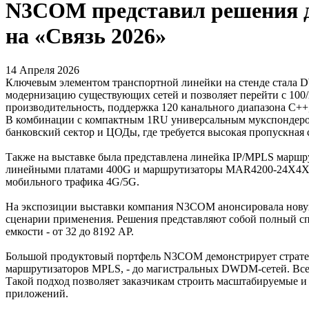
N3COM представил решения д
на «Связь 2026»
14 Апреля 2026
Ключевым элементом транспортной линейки на стенде стала 
модернизацию существующих сетей и позволяет перейти с 10
производительность, поддержка 120 канального диапазона C++,
В комбинации с компактным 1RU универсальным мукспондером
банковский сектор и ЦОДы, где требуется высокая пропускная 
Также на выставке была представлена линейка IP/MPLS маршр
линейными платами 400G и маршрутизаторы MAR4200-24X4X и
мобильного трафика 4G/5G.
На экспозиции выставки компания N3COM анонсировала новую 
сценарии применения. Решения представляют собой полный спе
емкости - от 32 до 8192 AP.
Большой продуктовый портфель N3COM демонстрирует стратеги
маршрутизаторов MPLS, - до магистральных DWDM-сетей. Все
Такой подход позволяет заказчикам строить масштабируемые и
приложений.