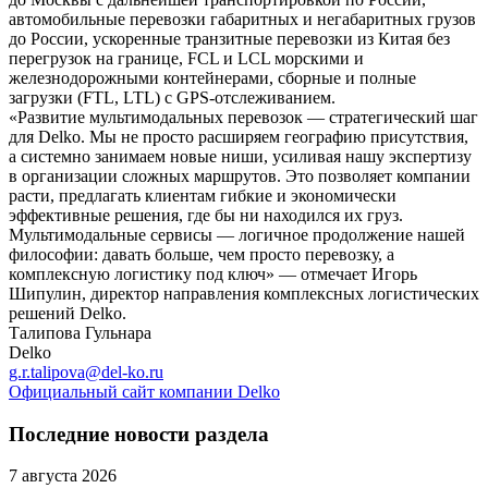
автомобильные перевозки габаритных и негабаритных грузов
до России, ускоренные транзитные перевозки из Китая без
перегрузок на границе, FCL и LCL морскими и
железнодорожными контейнерами, сборные и полные
загрузки (FTL, LTL) с GPS-отслеживанием.
«Развитие мультимодальных перевозок — стратегический шаг
для Delko. Мы не просто расширяем географию присутствия,
а системно занимаем новые ниши, усиливая нашу экспертизу
в организации сложных маршрутов. Это позволяет компании
расти, предлагать клиентам гибкие и экономически
эффективные решения, где бы ни находился их груз.
Мультимодальные сервисы — логичное продолжение нашей
философии: давать больше, чем просто перевозку, а
комплексную логистику под ключ» — отмечает Игорь
Шипулин, директор направления комплексных логистических
решений Delko.
Талипова Гульнара
Delko
g.r.talipova@del-ko.ru
Официальный сайт компании Delko
Последние новости раздела
7 августа 2026