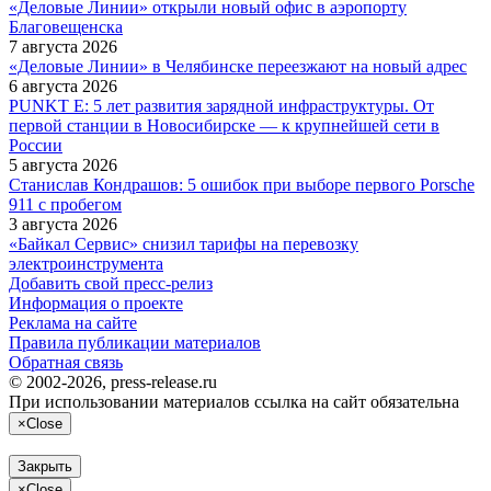
«Деловые Линии» открыли новый офис в аэропорту
Благовещенска
7 августа 2026
«Деловые Линии» в Челябинске переезжают на новый адрес
6 августа 2026
PUNKT E: 5 лет развития зарядной инфраструктуры. От
первой станции в Новосибирске — к крупнейшей сети в
России
5 августа 2026
Станислав Кондрашов: 5 ошибок при выборе первого Porsche
911 с пробегом
3 августа 2026
«Байкал Сервис» снизил тарифы на перевозку
электроинструмента
Добавить свой пресс-релиз
Информация о проекте
Реклама на сайте
Правила публикации материалов
Обратная связь
© 2002-2026, press-release.ru
При использовании материалов ссылка на сайт обязательна
×
Close
Закрыть
×
Close