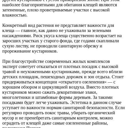
наиболее благоприятными для обитания клещей являются
затененные, плохо проветриваемые участки с высокой
влажностью.
Конкретный вид растения не представляет важности для
клеща — главное, как давно не ухаживали за зелеными
насаждениями. Риск укуса клеща существенно возрастает на
заросших участках у старого фонда, где годами скапливали
сухую листву, не проводили санитарную обрезку и
прореживание кустарников.
При благоустройстве современных жилых комплексов
эксперт советует отказаться от плотных посадок с высокой
травой и неухоженными кустарниками, прежде всего вблизи
детских площадок, пешеходных дорожек и зон отдыха. Стоит
придерживаться концепции «открытого озеленения» — с
хорошим обзором и циркуляцией воздуха. Вместо плотных
кустарников можно сажать декоративные злаки,
многолетники и штамбовые формы деревьев. За такими
посадками будет легче ухаживать. Эстетика в данном случае
уступает по важности нормам санитарной безопасности. Если
регулярно проводить покос травы, убирать органический
мусор и не пренебрегать санитарным контролем, можно
оградить от клещей даже самые озелененные районы,