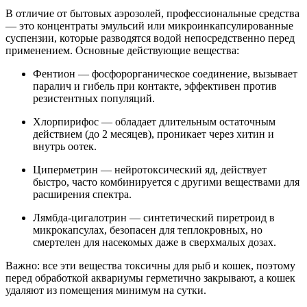
В отличие от бытовых аэрозолей, профессиональные средства
— это концентраты эмульсий или микроинкапсулированные
суспензии, которые разводятся водой непосредственно перед
применением. Основные действующие вещества:
Фентион — фосфорорганическое соединение, вызывает
паралич и гибель при контакте, эффективен против
резистентных популяций.
Хлорпирифос — обладает длительным остаточным
действием (до 2 месяцев), проникает через хитин и
внутрь оотек.
Циперметрин — нейротоксический яд, действует
быстро, часто комбинируется с другими веществами для
расширения спектра.
Лямбда-цигалотрин — синтетический пиретроид в
микрокапсулах, безопасен для теплокровных, но
смертелен для насекомых даже в сверхмалых дозах.
Важно: все эти вещества токсичны для рыб и кошек, поэтому
перед обработкой аквариумы герметично закрывают, а кошек
удаляют из помещения минимум на сутки.