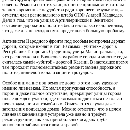
совесть. Ремонта на этих улицах они не припомнят и готовы
терпеть временные неудобства ради хорошего результата», –
отметил член регионального штаба ОНФ Андрей Медведев.
Дело в том, что на улицах Артиллерийской и Зенитной
состояние дорожного полотна было настолько изношенным,
что даже для переходов путь представлял большую проблему.
Активисты Народного фронта под особым контролем держат
дороги, которые входят в топ-10 самых «убитых» дорог в
Республике Татарстан. Среди них, улица Магистральная, та,
что расположена в Вахитовском районе города и многие годы
считалась самой «убитой» дорогой Казани. В настоящее время
там проходит полномасштабных ремонт: замена дорожного
полотна, ливневой канализации и тротуаров.
Особое внимание при ремонте дорог в этом году уделяют
именно ливневкам. Их малая пропускная способность, а
порой и даже полное отсутствие, превращает улицы города
после дождя в участки, где невозможно двигаться не только
пешеходам, но и автомобилям. Отмечаются случаи даже
затопления подъездов домов. Можно отметить, что в целом
ливневая канализация устарела уже давно и требует
реконструкции, так как при обильных осадках трубы
мгновенно забиваются илом и травой.