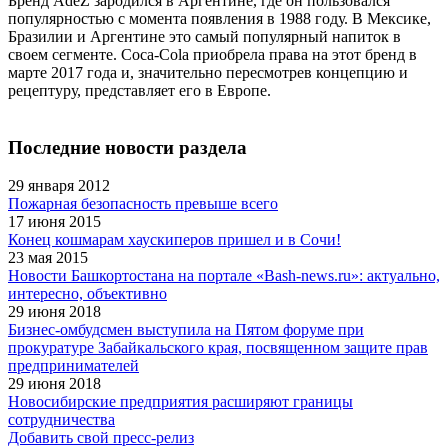
Бренд AdeZ зародился в Аргентине, где он пользовался
популярностью с момента появления в 1988 году. В Мексике,
Бразилии и Аргентине это самый популярный напиток в
своем сегменте. Coca-Cola приобрела права на этот бренд в
марте 2017 года и, значительно пересмотрев концепцию и
рецептуру, представляет его в Европе.
Последние новости раздела
29 января 2012
Пожарная безопасность превыше всего
17 июня 2015
Конец кошмарам хаускиперов пришел и в Сочи!
23 мая 2015
Новости Башкортостана на портале «Bash-news.ru»: актуально,
интересно, объективно
29 июня 2018
Бизнес-омбудсмен выступила на Пятом форуме при
прокуратуре Забайкальского края, посвященном защите прав
предпринимателей
29 июня 2018
Новосибирские предприятия расширяют границы
сотрудничества
Добавить свой пресс-релиз