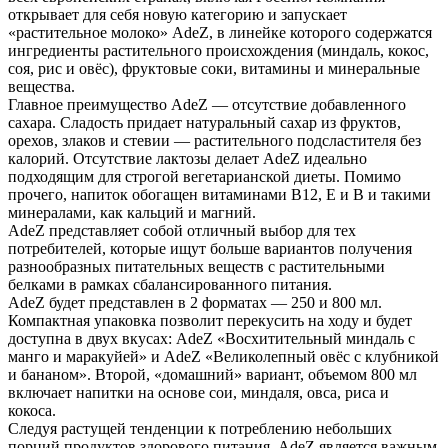
открывает для себя новую категорию и запускает
«растительное молоко» AdeZ, в линейке которого содержатся
ингредиенты растительного происхождения (миндаль, кокос,
соя, рис и овёс), фруктовые соки, витамины и минеральные
вещества.
Главное преимущество AdeZ — отсутствие добавленного
сахара. Сладость придает натуральный сахар из фруктов,
орехов, злаков и стевии — растительного подсластителя без
калорий. Отсутствие лактозы делает AdeZ идеально
подходящим для строгой вегетарианской диеты. Помимо
прочего, напиток обогащен витаминами B12, E и B и такими
минералами, как кальций и магний.
AdeZ представляет собой отличный выбор для тех
потребителей, которые ищут больше вариантов получения
разнообразных питательных веществ с растительными
белками в рамках сбалансированного питания.
AdeZ будет представлен в 2 форматах — 250 и 800 мл.
Компактная упаковка позволит перекусить на ходу и будет
доступна в двух вкусах: AdeZ «Восхитительный миндаль с
манго и маракуйей» и AdeZ «Великолепный овёс с клубникой
и бананом». Второй, «домашний» вариант, объемом 800 мл
включает напитки на основе сои, миндаля, овса, риса и
кокоса.
Следуя растущей тенденции к потреблению небольших
порций продуктов здорового питания, AdeZ является важным