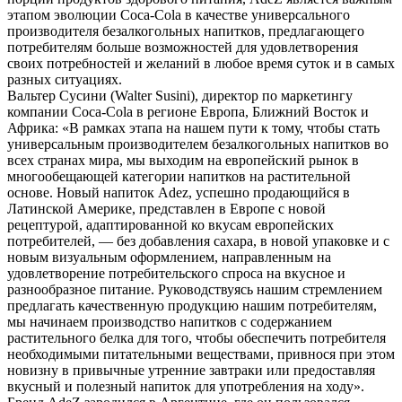
этапом эволюции Coca-Cola в качестве универсального
производителя безалкогольных напитков, предлагающего
потребителям больше возможностей для удовлетворения
своих потребностей и желаний в любое время суток и в самых
разных ситуациях.
Вальтер Суcини (Walter Susini), директор по маркетингу
компании Coca-Cola в регионе Европа, Ближний Восток и
Африка: «В рамках этапа на нашем пути к тому, чтобы стать
универсальным производителем безалкогольных напитков во
всех странах мира, мы выходим на европейский рынок в
многообещающей категории напитков на растительной
основе. Новый напиток Adez, успешно продающийся в
Латинской Америке, представлен в Европе с новой
рецептурой, адаптированной ко вкусам европейских
потребителей, — без добавления сахара, в новой упаковке и с
новым визуальным оформлением, направленным на
удовлетворение потребительского спроса на вкусное и
разнообразное питание. Руководствуясь нашим стремлением
предлагать качественную продукцию нашим потребителям,
мы начинаем производство напитков с содержанием
растительного белка для того, чтобы обеспечить потребителя
необходимыми питательными веществами, привнося при этом
новизну в привычные утренние завтраки или предоставляя
вкусный и полезный напиток для употребления на ходу».