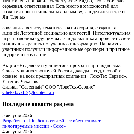
«Мне очень понравилась экскурсия! Видно, что работа здесь
серьезная, ответственная. Есть много возможностей для
развития профессиональных навыков», - поделился студент
Ян Черных.
Завершила встречу тематическая викторина, созданная
Алиной Леготиной специально для гостей. Интеллектуальная
игра позволила будущим железнодорожникам проверить свои
знания и закрепить полученную информацию. На память
участники получили информационные брошюры и приятные
подарки от компании.
Акция «Неделя без турникетов» проходит при поддержке
Союза машиностроителей России дважды в год, весной и
осенью, на всех предприятиях компании «ЛокоТех-Сервис».
Евгения Чекалова
филиал "Северный" ООО "ЛокоТех-Сервис"
ChekalovaES@locotech.ru
Последние новости раздела
5 августа 2026
Разработка «Швабе» почти 60 лет обеспечивает
пилотируемые миссии «Союз»
4 августа 2026