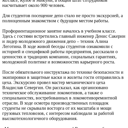
Котласе, Кулое и Микуни, а общий штат сотрудников
насчитывает около 900 человек.
Для студентов посещение депо стало не просто экскурсией, а
полноценным знакомством с будущим местом работы.
Профориентационное занятие началось в учебном классе.
Здесь с гостями встретились главный инженер Денис Сакерин
и лидер молодежного движения депо – техник Алина
Леготина. В ходе живой беседы студентов ознакомили с
историей и спецификой работы предприятия, рассказали о
ценностях и традициях компании, социальных гарантиях,
молодежной политике и возможностях карьерного роста.
После обязательного инструктажа по технике безопасности и
экипировки в защитные каски и жилеты гости отправились в
цеха. Экскурсию провел мастер механического цеха
Владислав Севергин. Он рассказал, как организовано
техническое обслуживание локомотивов, а также о
специальностях, востребованных в локомотиворемонтной
отрасли. В ходе осмотра производственных площадок
студенты не скрывали восторга от их масштаба и мощи
грузовых тепловозов, с интересом наблюдали за работой
высокотехнологичного оборудования.