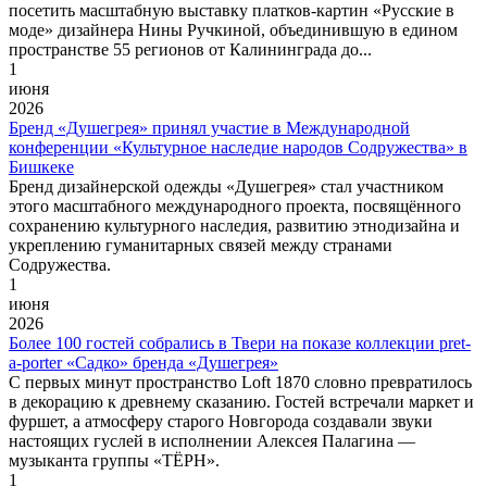
посетить масштабную выставку платков-картин «Русские в
моде» дизайнера Нины Ручкиной, объединившую в едином
пространстве 55 регионов от Калининграда до...
1
июня
2026
Бренд «Душегрея» принял участие в Международной
конференции «Культурное наследие народов Содружества» в
Бишкеке
Бренд дизайнерской одежды «Душегрея» стал участником
этого масштабного международного проекта, посвящённого
сохранению культурного наследия, развитию этнодизайна и
укреплению гуманитарных связей между странами
Содружества.
1
июня
2026
Более 100 гостей собрались в Твери на показе коллекции pret-
a-porter «Садко» бренда «Душегрея»
С первых минут пространство Loft 1870 словно превратилось
в декорацию к древнему сказанию. Гостей встречали маркет и
фуршет, а атмосферу старого Новгорода создавали звуки
настоящих гуслей в исполнении Алексея Палагина —
музыканта группы «ТЁРН».
1