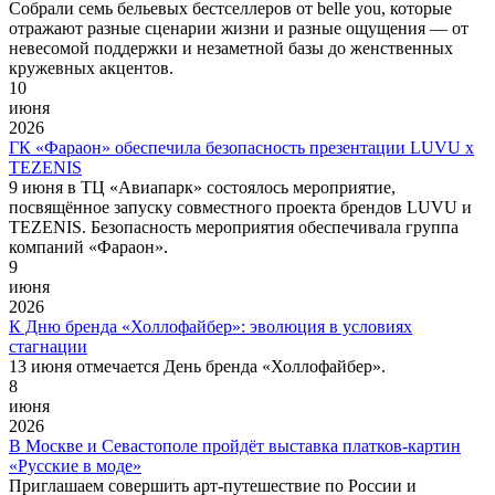
Собрали семь бельевых бестселлеров от belle you, которые
отражают разные сценарии жизни и разные ощущения — от
невесомой поддержки и незаметной базы до женственных
кружевных акцентов.
10
июня
2026
ГК «Фараон» обеспечила безопасность презентации LUVU x
TEZENIS
9 июня в ТЦ «Авиапарк» состоялось мероприятие,
посвящённое запуску совместного проекта брендов LUVU и
TEZENIS. Безопасность мероприятия обеспечивала группа
компаний «Фараон».
9
июня
2026
К Дню бренда «Холлофайбер»: эволюция в условиях
стагнации
13 июня отмечается День бренда «Холлофайбер».
8
июня
2026
В Москве и Севастополе пройдёт выставка платков-картин
«Русские в моде»
Приглашаем совершить арт-путешествие по России и