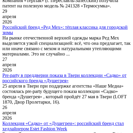
Компания «ТерПак» (г. Переславль-Залесский) получила
патент на полезную модель № 241328 «Термосумка».
29
апреля
2026
Российский бренд «Ред Мех»: тёплая классика для городской
зимы
На рынке отечественной верхней одежды марка Ред Мех
выделяется узкой специализацией: всё, что она предлагает, так
или иначе связано с мехом и натуральными утепляющими
материалами. Это не случайно ...
27
апреля
2026
Pre-party в преддверии показа в Твери коллекции «Садко» от
российского бренда «Душегрея»
25 апреля в Твери при поддержке агентства «Наше Медиа»
состоялась pre-party будущего показа коллекции «Садко»
бренда «Душегрея» , который пройдёт 27 мая в Твери (LOFT
1870, Двор Пролетарки, 16).
26
апреля
2026
Коллекция «Садко» от «Душегреи»: российский бренд стал
хедлайнером Estet Fashion Week