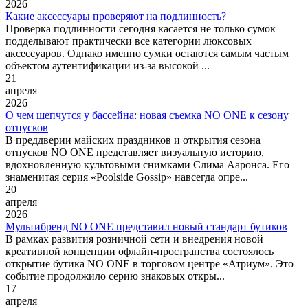
2026
Какие аксессуары проверяют на подлинность?
Проверка подлинности сегодня касается не только сумок —
подделывают практически все категории люксовых
аксессуаров. Однако именно сумки остаются самым частым
объектом аутентификации из-за высокой ...
21
апреля
2026
О чем шепчутся у бассейна: новая съемка NO ONE к сезону
отпусков
В преддверии майских праздников и открытия сезона
отпусков NO ONE представляет визуальную историю,
вдохновленную культовыми снимками Слима Ааронса. Его
знаменитая серия «Poolside Gossip» навсегда опре...
20
апреля
2026
Мультибренд NO ONE представил новый стандарт бутиков
В рамках развития розничной сети и внедрения новой
креативной концепции офлайн-пространства состоялось
открытие бутика NO ONE в торговом центре «Атриум». Это
событие продолжило серию знаковых откры...
17
апреля