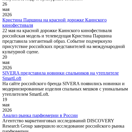
26
мая
2026
Кристина Паршина на красной дорожке Каннского
кинофестиваля
22 мая на красной дорожке Каннского кинофестиваля
российская модель и телеведущая Кристина Паршина
представила элегантный образ. Событие подчеркнуло
присутствие российских представителей на международной
культурной сцене.
20
мая
2026
SIVERA представила новинки спальников на утеплителе
SmartLoft
На сайте российского бренда SIVERA появились новинки и
модернизированные изделия спальных мешков с уникальным
утеплителем SmartLoft.
19
мая
2026
Анализ рынка парфюмерии в России
Агентство маркетинговых исследований DISCOVERY
Research Group завершило исследование российского рынка
парфюмерии.