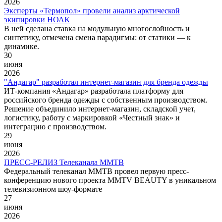
2026
Эксперты «Термопол» провели анализ арктической
экипировки НОАК
В ней сделана ставка на модульную многослойность и
синтетику, отмечена смена парадигмы: от статики — к
динамике.
30
июня
2026
"Андагар" разработал интернет-магазин для бренда одежды
ИТ-компания «Андагар» разработала платформу для
российского бренда одежды с собственным производством.
Решение объединило интернет-магазин, складской учет,
логистику, работу с маркировкой «Честный знак» и
интеграцию с производством.
29
июня
2026
ПРЕСС-РЕЛИЗ Телеканала ММТВ
Федеральный телеканал ММТВ провел первую пресс-
конференцию нового проекта MMTV BEAUTY в уникальном
телевизионном шоу-формате
27
июня
2026