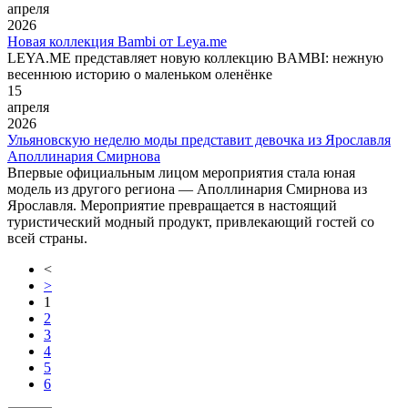
апреля
2026
Новая коллекция Bambi от Leya.me
LEYA.ME представляет новую коллекцию BAMBI: нежную
весеннюю историю о маленьком оленёнке
15
апреля
2026
Ульяновскую неделю моды представит девочка из Ярославля
Аполлинария Смирнова
Впервые официальным лицом мероприятия стала юная
модель из другого региона — Аполлинария Смирнова из
Ярославля. Мероприятие превращается в настоящий
туристический модный продукт, привлекающий гостей со
всей страны.
<
>
1
2
3
4
5
6