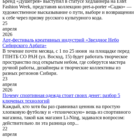
Бренд «Душегрея» выступил в статусе хедлайнера на Estet
Fashion Week, представив коллекцию pret-a-porter «Садко» —
художественное высказывание о пути, выборе и возвращении
к себе через призму русского культурного кода.
25
апреля
2026
Арт-фестиваль креативных индустрий «Звездное Небо
Сибирского Арбата»
В течение почти месяца, с 1 по 25 июня на площадке перед
ГПНТБ СО РАН (ул. Восход, 15) будет работать творческое
пространство под открытым небом, где соберутся мастера
ручной работы, дизайнеры и творческие коллективы из
разных регионов Сибири.
23
апреля
2026
Почему спортивная одежда стоит своих денег: разбор 5
ключевых технологий
Каждый, кто хотя бы раз сравнивал ценник на простую
хлопковую футболку и «техническую» вещь из спортивного
магазина, такой как магазин Li-Ning, задавался вопросом:
действительно ли эта разница опр...
22
апреля