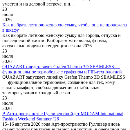
уместен и на деловой встрече, и н...
23
июля
2026
Как выбрать летнюю женскую сумку, чтобы она не пролежала
в шкафу
Как выбрать летнюю женскую сумку для города, отпуска и
повседневной жизни. Разбираем материалы, формы,
актуальные модели и тенденции сезона 2026
23
июля
2026
QUAZART представляет Grafen Thermo 3D SEAMLESS —
функциональное термобельё с графеном и FIR-технологией
QUAZART запускает линейку Grafen Thermo 3D SEAMLESS
— функциональное термобельё, созданное для тех, кому
важны комфорт, свобода движения и стабильная
терморегуляция в холодный сезон.
23
июля
2026
В Арт-пространстве Гулливер пройдет MODAM International
Fashion Weekend Summer ‘26
15–16 августа 2026 года Арт-пространство Гулливер вновь
станет точкой притяжения fashion-индустрии, в очередной раз