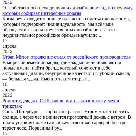
2026
От собственного цеха до лучших дизайнеров: гид по шоуруму,
который собирает интересные образы
Когда речь заходит о поиске идеального платья или костюма,
который подчеркнёт индивидуальность, мы всё чаще
обращаем взгляд на отечественных дизайнеров. И это
неудивительно: российские бренды научилис...
17
апреля
2026
Urban Mirror: отражение стиля от российского производителя
В мире современной моды, где каждый день появляются
новые имена, найти бренд, который сочетает в себе
актуальный дизайн, безупречное качество и глубокий смысл,
— большая удача. Именно таким открыт...
16
апреля
2026
Ремонт одежды в СПб: как вернуть к жизни кожу, мех и
трикотаж
Санкт-Петербург — город контрастов. Утром может светить
солнце, а через час начинается промозглый дождь с ветром. В
таких условиях даже самый качественный гардероб быстро
теряет лоск. Порванный ру...
15