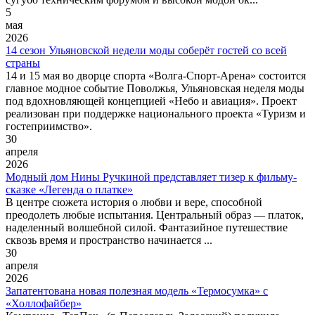
5
мая
2026
14 сезон Ульяновской недели моды соберёт гостей со всей
страны
14 и 15 мая во дворце спорта «Волга-Спорт-Арена» состоится
главное модное событие Поволжья, Ульяновская неделя моды
под вдохновляющей концепцией «Небо и авиация». Проект
реализован при поддержке национального проекта «Туризм и
гостеприимство».
30
апреля
2026
Модный дом Нины Ручкиной представляет тизер к фильму-
сказке «Легенда о платке»
В центре сюжета история о любви и вере, способной
преодолеть любые испытания. Центральный образ — платок,
наделенный волшебной силой. Фантазийное путешествие
сквозь время и пространство начинается ...
30
апреля
2026
Запатентована новая полезная модель «Термосумка» с
«Холлофайбер»