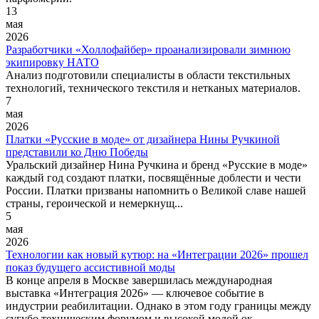
13
мая
2026
Разработчики «Холлофайбер» проанализировали зимнюю
экипировку НАТО
Анализ подготовили специалисты в области текстильных
технологий, технического текстиля и нетканых материалов.
7
мая
2026
Платки «Русские в моде» от дизайнера Нины Ручкиной
представили ко Дню Победы
Уральский дизайнер Нина Ручкина и бренд «Русские в моде»
каждый год создают платки, посвящённые доблести и чести
России. Платки призваны напомнить о Великой славе нашей
страны, героической и немеркнущ...
5
мая
2026
Технологии как новый кутюр: на «Интеграции 2026» прошел
показ будущего ассистивной моды
В конце апреля в Москве завершилась международная
выставка «Интеграция 2026» — ключевое событие в
индустрии реабилитации. Однако в этом году границы между
сугубо техническим форумом и высокой модой ок...