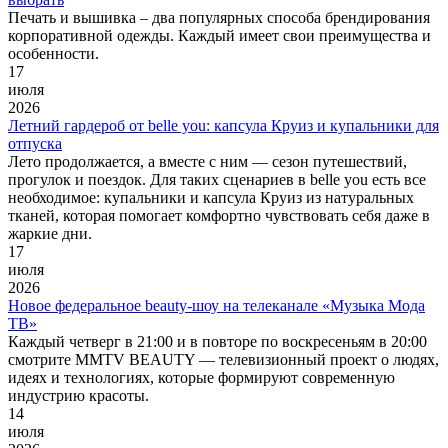
Печать и вышивка – два популярных способа брендирования
корпоративной одежды. Каждый имеет свои преимущества и
особенности.
17
июля
2026
Летний гардероб от belle you: капсула Круиз и купальники для
отпуска
Лето продолжается, а вместе с ним — сезон путешествий,
прогулок и поездок. Для таких сценариев в belle you есть все
необходимое: купальники и капсула Круиз из натуральных
тканей, которая помогает комфортно чувствовать себя даже в
жаркие дни.
17
июля
2026
Новое федеральное beauty-шоу на телеканале «Музыка Мода
ТВ»
Каждый четверг в 21:00 и в повторе по воскресеньям в 20:00
смотрите MMTV BEAUTY — телевизионный проект о людях,
идеях и технологиях, которые формируют современную
индустрию красоты.
14
июля