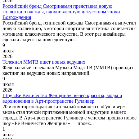
2026
Российский бренд Смотринамяч представил новую
коллекцию одежды, вдохновленную искусством эпохи
Возрождения
Российский бренд теннисной одежды Смотринамяч выпустил
новую коллекцию, в которой спортивная эстетика сочетается с
мотивами классического искусства. В этот раз дизайнеры
сделали акцент на повседневную...
9
июля
2026
Телекнал ММТВ ищет новых ведущих
Федеральный телеканал Музыка Мода ТВ (ММТВ) проводит
кастинг на ведущих новых направлений
9
июля
2026
Шоу «Её Величество Женщина»: вечер красоты, моды и
вдохновения в Арт-пространстве Гулливер.
20 июня торгово-развлекательный комплексе «Гулливер»
вновь стал точкой притяжения модной индустрии нашего
города. В Арт-пространстве Гулливер с успехом прошло новое
шоу «Её Величество Женщина» — проек...
1
июля