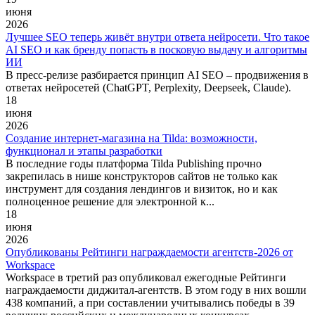
июня
2026
Лучшее SEO теперь живёт внутри ответа нейросети. Что такое
AI SEO и как бренду попасть в посковую выдачу и алгоритмы
ИИ
В пресс-релизе разбирается принцип AI SEO – продвижения в
ответах нейросетей (ChatGPT, Perplexity, Deepseek, Claude).
18
июня
2026
Создание интернет-магазина на Tilda: возможности,
функционал и этапы разработки
В последние годы платформа Tilda Publishing прочно
закрепилась в нише конструкторов сайтов не только как
инструмент для создания лендингов и визиток, но и как
полноценное решение для электронной к...
18
июня
2026
Опубликованы Рейтинги награждаемости агентств-2026 от
Workspace
Workspace в третий раз опубликовал ежегодные Рейтинги
награждаемости диджитал-агентств. В этом году в них вошли
438 компаний, а при составлении учитывались победы в 39