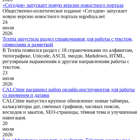
«Сегодня» запускает новую версию новостного портала
Общественно-политическое издание «Сегодня» запускает
новую версию новостного портала segodnya.net
24
июля
2026
Textria запустила раздел справочников для работы с текстом,
символами и разметкой
В Textria появился раздел с 18 справочниками по алфавитам,
типографике, Unicode, ASCII, эмодзи, Markdown, HTML,
регулярным выражениям и другим направлениям работы с
текстом.
23
июля
2026
CALCtime расширил набор онлайн-инструментов для работы
со временем и датами
CALCtime выпустил крупное обновление: новые таймеры,
калькуляторы дат, сменных графиков, часовых поясов,
восходов и закатов, SEO-страницы, тёмная тема и улучшенная
навигация.
20
июля
2026