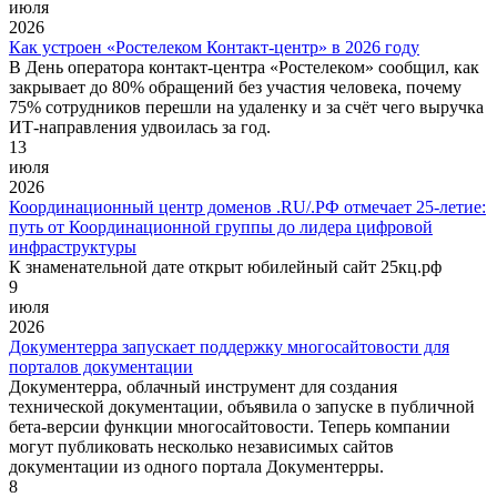
июля
2026
Как устроен «Ростелеком Контакт-центр» в 2026 году
В День оператора контакт-центра «Ростелеком» сообщил, как
закрывает до 80% обращений без участия человека, почему
75% сотрудников перешли на удаленку и за счёт чего выручка
ИТ-направления удвоилась за год.
13
июля
2026
Координационный центр доменов .RU/.РФ отмечает 25-летие:
путь от Координационной группы до лидера цифровой
инфраструктуры
К знаменательной дате открыт юбилейный сайт 25кц.рф
9
июля
2026
Документерра запускает поддержку многосайтовости для
порталов документации
Документерра, облачный инструмент для создания
технической документации, объявила о запуске в публичной
бета-версии функции многосайтовости. Теперь компании
могут публиковать несколько независимых сайтов
документации из одного портала Документерры.
8