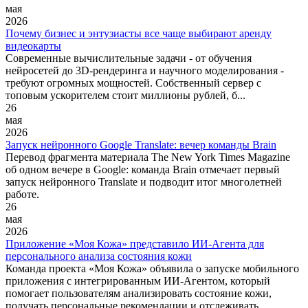
мая
2026
Почему бизнес и энтузиасты все чаще выбирают аренду
видеокарты
Современные вычислительные задачи - от обучения
нейросетей до 3D-рендеринга и научного моделирования -
требуют огромных мощностей. Собственный сервер с
топовым ускорителем стоит миллионы рублей, б...
26
мая
2026
Запуск нейронного Google Translate: вечер команды Brain
Перевод фрагмента материала The New York Times Magazine
об одном вечере в Google: команда Brain отмечает первый
запуск нейронного Translate и подводит итог многолетней
работе.
26
мая
2026
Приложение «Моя Кожа» представило ИИ-Агента для
персонального анализа состояния кожи
Команда проекта «Моя Кожа» объявила о запуске мобильного
приложения с интегрированным ИИ-Агентом, который
помогает пользователям анализировать состояние кожи,
получать персональные рекомендации и отслеживать