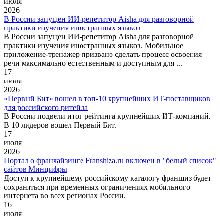
июля
2026
В России запущен ИИ-репетитор Aisha для разговорной
практики изучения иностранных языков
В России запущен ИИ-репетитор Aisha для разговорной
практики изучения иностранных языков. Мобильное
приложение-тренажер призвано сделать процесс освоения
речи максимально естественным и доступным для ...
17
июля
2026
«Первый Бит» вошел в топ-10 крупнейших ИТ-поставщиков
для российского ритейла
В России подвели итог рейтинга крупнейших ИТ-компаний.
В 10 лидеров вошел Первый Бит.
17
июля
2026
Портал о франчайзинге Franshiza.ru включен в "белый список"
сайтов Минцифры
Доступ к крупнейшему российскому каталогу франшиз будет
сохраняться при временных ограничениях мобильного
интернета во всех регионах России.
16
июля