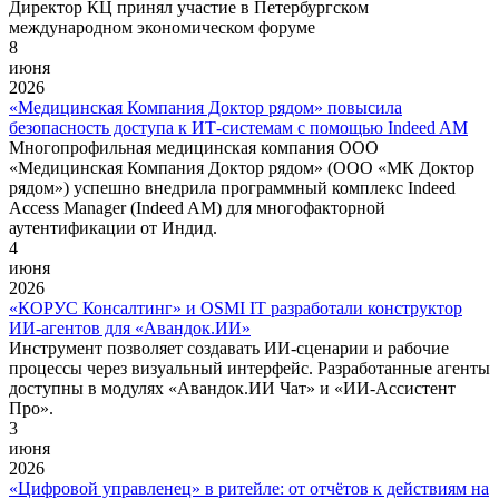
Директор КЦ принял участие в Петербургском
международном экономическом форуме
8
июня
2026
«Медицинская Компания Доктор рядом» повысила
безопасность доступа к ИТ-системам с помощью Indeed AM
Многопрофильная медицинская компания ООО
«Медицинская Компания Доктор рядом» (ООО «МК Доктор
рядом») успешно внедрила программный комплекс Indeed
Access Manager (Indeed AM) для многофакторной
аутентификации от Индид.
4
июня
2026
«КОРУС Консалтинг» и OSMI IT разработали конструктор
ИИ-агентов для «Авандок.ИИ»
Инструмент позволяет создавать ИИ-сценарии и рабочие
процессы через визуальный интерфейс. Разработанные агенты
доступны в модулях «Авандок.ИИ Чат» и «ИИ-Ассистент
Про».
3
июня
2026
«Цифровой управленец» в ритейле: от отчётов к действиям на