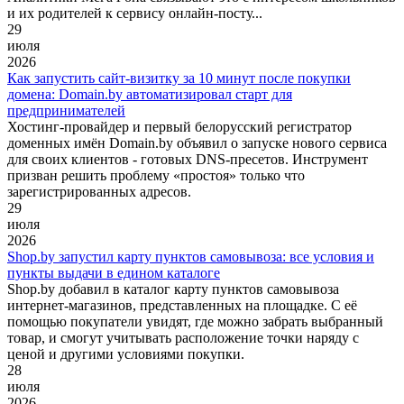
и их родителей к сервису онлайн-посту...
29
июля
2026
Как запустить сайт-визитку за 10 минут после покупки
домена: Domain.by автоматизировал старт для
предпринимателей
Хостинг-провайдер и первый белорусский регистратор
доменных имён Domain.by объявил о запуске нового сервиса
для своих клиентов - готовых DNS-пресетов. Инструмент
призван решить проблему «простоя» только что
зарегистрированных адресов.
29
июля
2026
Shop.by запустил карту пунктов самовывоза: все условия и
пункты выдачи в едином каталоге
Shop.by добавил в каталог карту пунктов самовывоза
интернет-магазинов, представленных на площадке. С её
помощью покупатели увидят, где можно забрать выбранный
товар, и смогут учитывать расположение точки наряду с
ценой и другими условиями покупки.
28
июля
2026