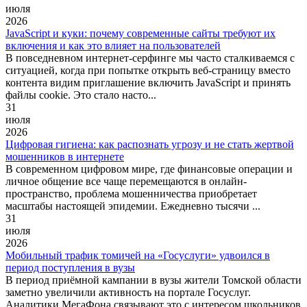
июля
2026
JavaScript и куки: почему современные сайты требуют их
включения и как это влияет на пользователей
В повседневном интернет-серфинге мы часто сталкиваемся с
ситуацией, когда при попытке открыть веб-страницу вместо
контента видим приглашение включить JavaScript и принять
файлы cookie. Это стало насто...
31
июля
2026
Цифровая гигиена: как распознать угрозу и не стать жертвой
мошенников в интернете
В современном цифровом мире, где финансовые операции и
личное общение все чаще перемещаются в онлайн-
пространство, проблема мошенничества приобретает
масштабы настоящей эпидемии. Ежедневно тысячи ...
31
июля
2026
Мобильный трафик томичей на «Госуслуги» удвоился в
период поступления в вузы
В период приёмной кампании в вузы жители Томской области
заметно увеличили активность на портале Госуслуг.
Аналитики МегаФона связывают это с интересом школьников