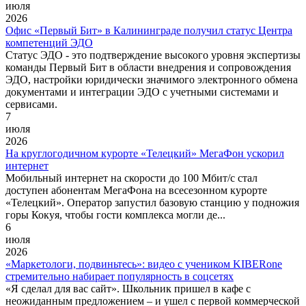
июля
2026
Офис «Первый Бит» в Калининграде получил статус Центра
компетенций ЭДО
Статус ЭДО - это подтверждение высокого уровня экспертизы
команды Первый Бит в области внедрения и сопровождения
ЭДО, настройки юридически значимого электронного обмена
документами и интеграции ЭДО с учетными системами и
сервисами.
7
июля
2026
На круглогодичном курорте «Телецкий» МегаФон ускорил
интернет
Мобильный интернет на скорости до 100 Мбит/с стал
доступен абонентам МегаФона на всесезонном курорте
«Телецкий». Оператор запустил базовую станцию у подножия
горы Кокуя, чтобы гости комплекса могли де...
6
июля
2026
«Маркетологи, подвиньтесь»: видео с учеником KIBERone
стремительно набирает популярность в соцсетях
«Я сделал для вас сайт». Школьник пришел в кафе с
неожиданным предложением – и ушел с первой коммерческой