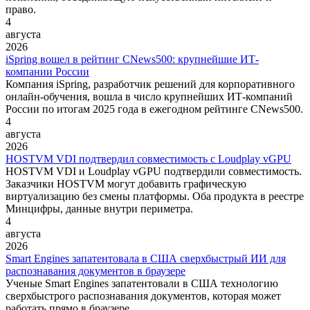
право.
4
августа
2026
iSpring вошел в рейтинг CNews500: крупнейшие ИТ-
компании России
Компания iSpring, разработчик решений для корпоративного
онлайн-обучения, вошла в число крупнейших ИТ-компаний
России по итогам 2025 года в ежегодном рейтинге CNews500.
4
августа
2026
HOSTVM VDI подтвердил совместимость с Loudplay vGPU
HOSTVM VDI и Loudplay vGPU подтвердили совместимость.
Заказчики HOSTVM могут добавить графическую
виртуализацию без смены платформы. Оба продукта в реестре
Минцифры, данные внутри периметра.
4
августа
2026
Smart Engines запатентовала в США сверхбыстрый ИИ для
распознавания документов в браузере
Ученые Smart Engines запатентовали в США технологию
сверхбыстрого распознавания документов, которая может
работать прямо в браузере.