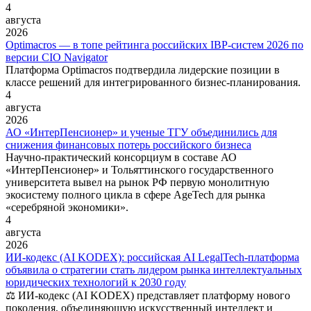
4
августа
2026
Optimacros — в топе рейтинга российских IBP-систем 2026 по
версии CIO Navigator
Платформа Optimacros подтвердила лидерские позиции в
классе решений для интегрированного бизнес-планирования.
4
августа
2026
АО «ИнтерПенсионер» и ученые ТГУ объединились для
снижения финансовых потерь российского бизнеса
Научно-практический консорциум в составе АО
«ИнтерПенсионер» и Тольяттинского государственного
университета вывел на рынок РФ первую монолитную
экосистему полного цикла в сфере AgeTech для рынка
«серебряной экономики».
4
августа
2026
ИИ-кодекс (AI KODEX): российская AI LegalTech-платформа
объявила о стратегии стать лидером рынка интеллектуальных
юридических технологий к 2030 году
⚖️ ИИ-кодекс (AI KODEX) представляет платформу нового
поколения, объединяющую искусственный интеллект и