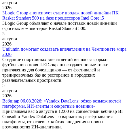
августа
2026
3Logic Group анонсирует старт продаж новой линейки ПК
Raskat Standart 500 на базе процессоров Intel Core i5
3Logic Group объявляет о начале поставок новой линейки
офисных компьютеров Raskat Standart 500.
5
августа
2026
Unilumin помогает создавать впечатления на Чемпионате мира
2026
Создание спортивных впечатлений вышло за формат
футбольного поля. LED-экраны создают новые точки
притяжения для болельщиков — от фестивалей и
тренировочных баз до ресторанов и городских
развлекательных пространств.
5
августа
2026
Вебинар 06.08.2026: «Yandex DataLens: обзор возможностей
платформы, ИИ-агенты и секретные новинки»
Приглашаем вас 6 августа в 12:00 на совместный вебинар BI
Consult и Yandex DataLens – о вариантах развёртывания
платформы, отраслевых кейсах внедрения и новых
возможностях ИИ-аналитики.