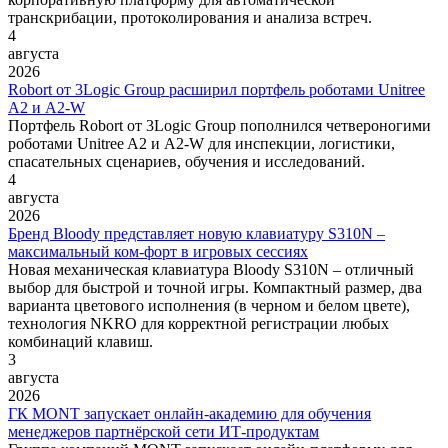
транскрибации, протоколирования и анализа встреч.
4
августа
2026
Robort от 3Logic Group расширил портфель роботами Unitree
A2 и A2-W
Портфель Robort от 3Logic Group пополнился четвероногими
роботами Unitree A2 и A2-W для инспекции, логистики,
спасательных сценариев, обучения и исследований.
4
августа
2026
Бренд Bloody представляет новую клавиатуру S310N –
максимальный ком-форт в игровых сессиях
Новая механическая клавиатура Bloody S310N – отличный
выбор для быстрой и точной игры. Компактный размер, два
варианта цветового исполнения (в черном и белом цвете),
технология NKRO для корректной регистрации любых
комбинаций клавиш.
3
августа
2026
ГК MONT запускает онлайн-академию для обучения
менеджеров партнёрской сети ИТ-продуктам