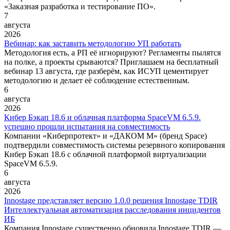
«Заказная разработка и тестирование ПО».
7
августа
2026
Вебинар: как заставить методологию УП работать
Методология есть, а РП её игнорируют? Регламенты пылятся
на полке, а проекты срываются? Приглашаем на бесплатный
вебинар 13 августа, где разберём, как ИСУП цементирует
методологию и делает её соблюдение естественным.
6
августа
2026
Кибер Бэкап 18.6 и облачная платформа SpaceVM 6.5.9.
успешно прошли испытания на совместимость
Компании «Киберпротект» и «ДАКОМ М» (бренд Space)
подтвердили совместимость системы резервного копирования
Кибер Бэкап 18.6 с облачной платформой виртуализации
SpaceVM 6.5.9.
6
августа
2026
Innostage представляет версию 1.0.0 решения Innostage TDIR
Интеллектуальная автоматизация расследования инцидентов
ИБ
Компания Innostage существенно обновила Innostage TDIR —