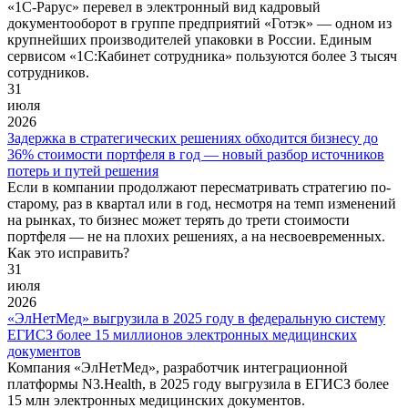
«1С‑Рарус» перевел в электронный вид кадровый
документооборот в группе предприятий «Готэк» — одном из
крупнейших производителей упаковки в России. Единым
сервисом «1С:Кабинет сотрудника» пользуются более 3 тысяч
сотрудников.
31
июля
2026
Задержка в стратегических решениях обходится бизнесу до
36% стоимости портфеля в год — новый разбор источников
потерь и путей решения
Если в компании продолжают пересматривать стратегию по-
старому, раз в квартал или в год, несмотря на темп изменений
на рынках, то бизнес может терять до трети стоимости
портфеля — не на плохих решениях, а на несвоевременных.
Как это исправить?
31
июля
2026
«ЭлНетМед» выгрузила в 2025 году в федеральную систему
ЕГИСЗ более 15 миллионов электронных медицинских
документов
Компания «ЭлНетМед», разработчик интеграционной
платформы N3.Health, в 2025 году выгрузила в ЕГИСЗ более
15 млн электронных медицинских документов.