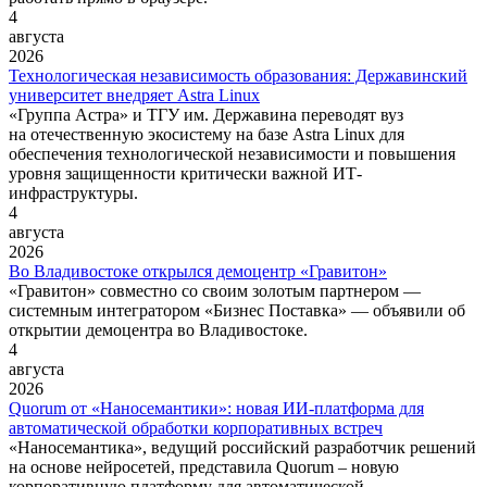
4
августа
2026
Технологическая независимость образования: Державинский
университет внедряет Astra Linux
«Группа Астра» и ТГУ им. Державина переводят вуз
на отечественную экосистему на базе Astra Linux для
обеспечения технологической независимости и повышения
уровня защищенности критически важной ИТ-
инфраструктуры.
4
августа
2026
Во Владивостоке открылся демоцентр «Гравитон»
«Гравитон» совместно со своим золотым партнером —
системным интегратором «Бизнес Поставка» — объявили об
открытии демоцентра во Владивостоке.
4
августа
2026
Quorum от «Наносемантики»: новая ИИ-платформа для
автоматической обработки корпоративных встреч
«Наносемантика», ведущий российский разработчик решений
на основе нейросетей, представила Quorum ‒ новую
корпоративную платформу для автоматической