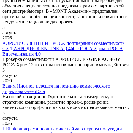
Группа компаний MONT запускает онлайн-платформу для
обучения специалистов по продажам в рамках партнерской
сети дистрибьютера. В «MONT Академии» представлен
оригинальный обучающий контент, записанный совместно с
вендорами специально для проекта.
3
августа
2026
АЭРОДИСК и НТЦ ИТ РОСА подтвердили совместимость
СХД АЭРОДИСК ENGINE AQ 460 с РОСА Хром и РОСА
Виртуализация 4.0
Проверка совместимости АЭРОДИСК ENGINE AQ 460 с
РОСА Хром 12 охватила основные сценарии взаимодействия
3
августа
2026
Вадим Нисанов перешел на позицию коммерческого
директора GreenData
На новой позиции он будет отвечать за коммерческую
стратегию компании, развитие продаж, расширение
клиентского портфеля и выход в новые отраслевые сегменты.
3
августа
2026
HRlink: лидерами по динамике найма в первом полугодии