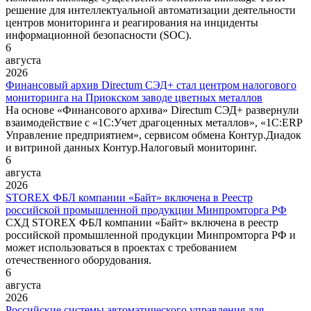
решение для интеллектуальной автоматизации деятельности
центров мониторинга и реагирования на инциденты
информационной безопасности (SOC).
6
августа
2026
Финансовый архив Directum СЭД+ стал центром налогового
мониторинга на Приокском заводе цветных металлов
На основе «Финансового архива» Directum СЭД+ развернули
взаимодействие с «1С:Учет драгоценных металлов», «1С:ERP
Управление предприятием», сервисом обмена Контур.Диадок
и витриной данных Контур.Налоговый мониторинг.
6
августа
2026
STOREX ФБЛ компании «Байт» включена в Реестр
российской промышленной продукции Минпромторга РФ
СХД STOREX ФБЛ компании «Байт» включена в реестр
российской промышленной продукции Минпромторга РФ и
может использоваться в проектах с требованием
отечественного оборудования.
6
августа
2026
Российские системы автоматического управления для