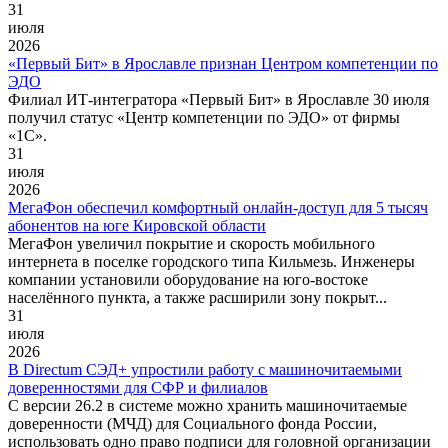
31
июля
2026
«Первый Бит» в Ярославле признан Центром компетенции по
ЭДО
Филиал ИТ-интегратора «Первый Бит» в Ярославле 30 июля
получил статус «Центр компетенции по ЭДО» от фирмы
«1С».
31
июля
2026
МегаФон обеспечил комфортный онлайн-доступ для 5 тысяч
абонентов на юге Кировской области
МегаФон увеличил покрытие и скорость мобильного
интернета в поселке городского типа Кильмезь. Инженеры
компании установили оборудование на юго-востоке
населённого пункта, а также расширили зону покрыт...
31
июля
2026
В Directum СЭД+ упростили работу с машиночитаемыми
доверенностями для СФР и филиалов
С версии 26.2 в системе можно хранить машиночитаемые
доверенности (МЧД) для Социального фонда России,
использовать одно право подписи для головной организации