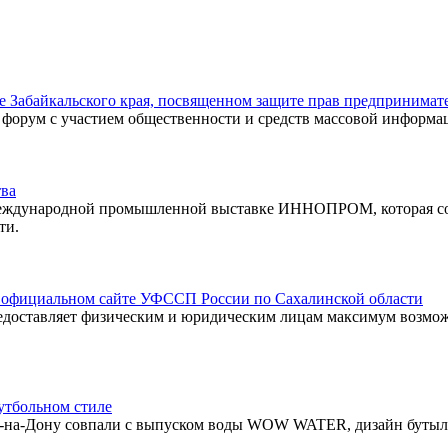
е Забайкальского края, посвященном защите прав предпринимат
 форум с участием общественности и средств массовой информа
тва
еждународной промышленной выставке ИННОПРОМ, которая состои
ти.
а официальном сайте УФССП России по Сахалинской области
едоставляет физическим и юридическим лицам максимум возмож
утбольном стиле
ве-на-Дону совпали с выпуском воды WOW WATER, дизайн бутыл