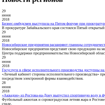
29
июня
2018
Бизнес-омбудсмен выступила на Пятом форуме при прокуратур
В прокуратуре Забайкальского края состоялся Пятый открытый
29
июня
2018
Новосибирские предприятия расширяют границы сотрудничес
Новосибирские предприятия представят свою продукцию на м
Центра поддержки предпринимательства Новосибирской облас
29
июня
2018
Госуслуги в сфере исполнительного производства доступны н
«Личный кабинет стороны исполнительного производства» пр
посредством электронной формы взаимодействия.
28
июня
2018
«Аквадон» из Ростова-на-Дону выпустил спортивную воду в ф
Футбольный ажиотаж и сорокоградусная летняя жара в Росто
стиле.