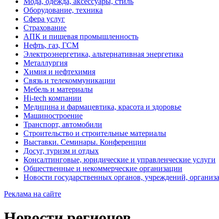
Мода, одежда, аксессуары, стиль
Оборудование, техника
Сфера услуг
Страхование
АПК и пищевая промышленность
Нефть, газ, ГСМ
Электроэнергетика, альтернативная энергетика
Металлургия
Химия и нефтехимия
Связь и телекоммуникации
Мебель и материалы
Hi-tech компании
Медицина и фармацевтика, красота и здоровье
Машиностроение
Транспорт, автомобили
Строительство и строительные материалы
Выставки. Семинары. Конференции
Досуг, туризм и отдых
Консалтинговые, юридические и управленческие услуги
Общественные и некоммерческие организации
Новости государственных органов, учреждений, организ
Реклама на сайте
Новости регионов