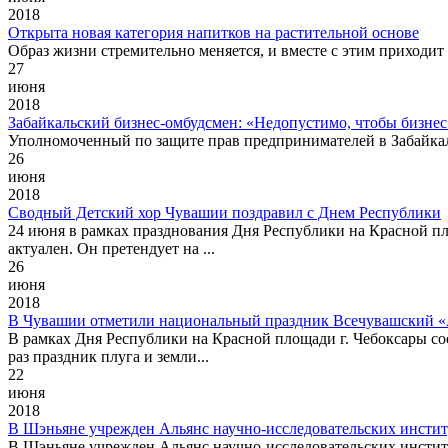
2018
Открыта новая категория напитков на растительной основе
Образ жизни стремительно меняется, и вместе с этим приходи
27
июня
2018
Забайкальский бизнес-омбудсмен: «Недопустимо, чтобы бизнес
Уполномоченный по защите прав предпринимателей в Забайкаль
26
июня
2018
Сводный Детский хор Чувашии поздравил с Днем Республики
24 июня в рамках празднования Дня Республики на Красной п
актуален. Он претендует на ...
26
июня
2018
В Чувашии отметили национальный праздник Всечувашский 
В рамках Дня Республики на Красной площади г. Чебоксары с
раз праздник плуга и земли...
22
июня
2018
В Шэньяне учрежден Альянс научно-исследовательских инстит
В Шэньяне учрежден Альянс научно-исследовательских инстит