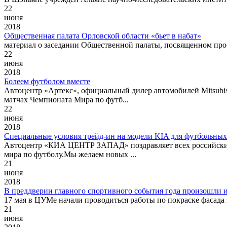
22
июня
2018
Общественная палата Орловской области «бьет в набат»
материал о заседании Общественной палаты, посвященном проб
22
июня
2018
Болеем футболом вместе
Автоцентр «Артекс», официальный дилер автомобилей Mitsubis
матчах Чемпионата Мира по футб...
22
июня
2018
Специальные условия трейд-ин на модели KIA для футбольны
Автоцентр «КИА ЦЕНТР ЗАПАД» поздравляет всех российских
мира по футболу.Мы желаем новых ...
21
июня
2018
В преддверии главного спортивного события года произошли и
17 мая в ЦУМе начали проводиться работы по покраске фасада
21
июня