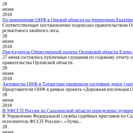
28
июня
2018
По инициативе ОНФ в Омской области на территории Екатерин
Соответствующее постановление подписано правительством О
реликтового хвойного леса.
28
июня
2018
Председатель Общественной палаты Орловской области Елена С
27 июня состоялись публичные слушания по годовому отчету о
правительства Орловской области.
28
июня
2018
Активисты ОНФ в Татарстане проверили состояние дорог горо
Представители ОНФ в рамках проекта «Дорожная инспекция О
28
июня
2018
В УФССП России по Сахалинской области определены лучшие
В Управлении Федеральной службы судебных приставов по Сах
исполнитель ФССП России», «Лучш...
28
июня