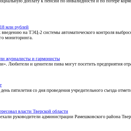
иальную доплату к пенсии по инвалидности и по потере корми
18 млн рублей
введению на ТЭЦ-2 системы автоматического контроля выбросо
ого мониторинга.
или журналисты и гармонисты
и». Любители и ценители пива могут посетить предприятия отр
т
день пятилетия со дня проведения учредительного съезда отмет
ресовал власти Тверской области
риехали руководители администрации Рамешковского района Твер