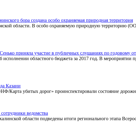
инского бора создана особо охраняемая природная территория
мской области. В особо охраняемую природную территорию (ОО
енько приняла участие в публичных слушаниях по годовому отч
б исполнении областного бюджета за 2017 год. В мероприятии 
да Казани
НФ/Карта убитых дорог» проинспектировали состояние дорожн
 сотрудники ведомства
алинской области подведены итоги регионального этапа Всерос