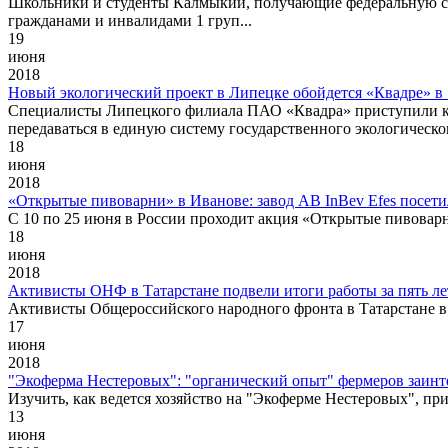
Школьники и студенты Калмыкии, получающие федеральную соц
гражданами и инвалидами 1 груп...
19
июня
2018
Новый экологический проект в Липецке обойдется «Квадре» в 
Специалисты Липецкого филиала ПАО «Квадра» приступили к 
передаваться в единую систему государственного экологическ
18
июня
2018
«Открытые пивоварни» в Иванове: завод AB InBev Efes посет
С 10 по 25 июня в России проходит акция «Открытые пивоварн
18
июня
2018
Активисты ОНФ в Татарстане подвели итоги работы за пять ле
Активисты Общероссийского народного фронта в Татарстане в 
17
июня
2018
"Экоферма Нестеровых": "органический опыт" фермеров заинте
Изучить, как ведется хозяйство на "Экоферме Нестеровых", п
13
июня