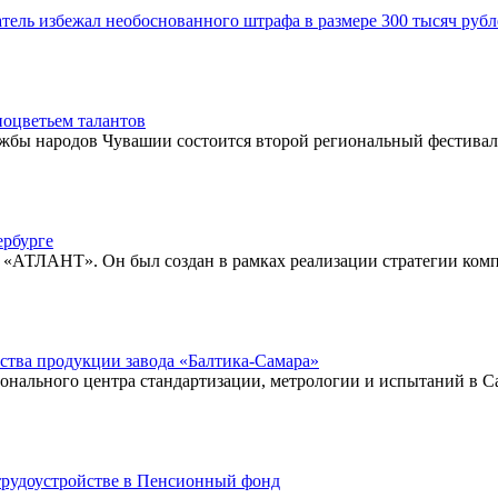
тель избежал необоснованного штрафа в размере 300 тысяч рубл
ноцветьем талантов
ужбы народов Чувашии состоится второй региональный фестива
рбурге
 «АТЛАНТ». Он был создан в рамках реализации стратегии ком
ства продукции завода «Балтика-Самара»
нального центра стандартизации, метрологии и испытаний в Са
 трудоустройстве в Пенсионный фонд