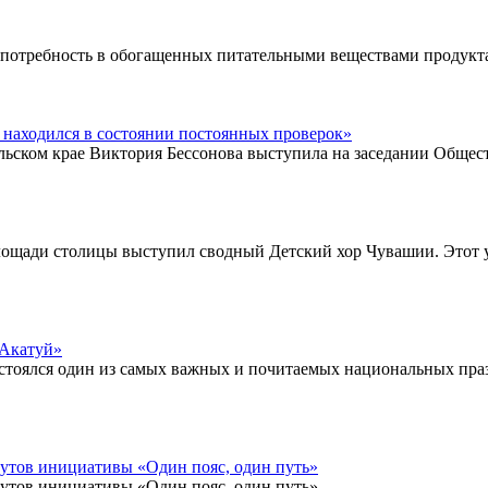
т потребность в обогащенных питательными веществами продукта
 находился в состоянии постоянных проверок»
ском крае Виктория Бессонова выступила на заседании Обществ
лощади столицы выступил сводный Детский хор Чувашии. Этот у
«Акатуй»
остоялся один из самых важных и почитаемых национальных пра
утов инициативы «Один пояс, один путь»
утов инициативы «Один пояс, один путь»