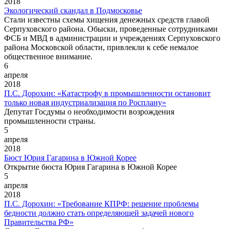
2018
Экологический скандал в Подмосковье
Стали известны схемы хищения денежных средств главой
Серпуховского района. Обыски, проведенные сотрудниками
ФСБ и МВД в администрации и учреждениях Серпуховского
района Московской области, привлекли к себе немалое
общественное внимание.
6
апреля
2018
П.С. Дорохин: «Катастрофу в промышленности остановит
только новая индустриализация по Росплану»
Депутат Госдумы о необходимости возрождения
промышленности страны.
5
апреля
2018
Бюст Юрия Гагарина в Южной Корее
Открытие бюста Юрия Гагарина в Южной Корее
5
апреля
2018
П.С. Дорохин: «Требование КПРФ: решение проблемы
бедности должно стать определяющей задачей нового
Правительства РФ»