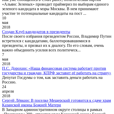
«Альянс Зеленых» проводит праймериз по выборам единого
зеленого кандидата в мэры Москвы. В нем принимают
участие те потенциальные кандидаты на пост ...
10
мая
2018
Создан Клуб кандидатов в президенты
После своего избрания президентом России, Владимир Путин
встретился с кандидатами, баллотировавшимися в
президенты, и призвал их к диалогу. По его словам, очень
важно объединить усилия всех политическ...
7
мая
2018
П.С. Дорохин: «Наша финансовая система работает против
государства и граждан, КПРФ заставит её работать на страну»
Депутат Госдумы о том, как заставить деньги работать на
Россию.
24
апреля
2018
Сергей Лёвкин: В поселке Мещерский готовится к сдаче храм
Казанской иконы Божией Матери
В Западном административном округе столицы в рамках