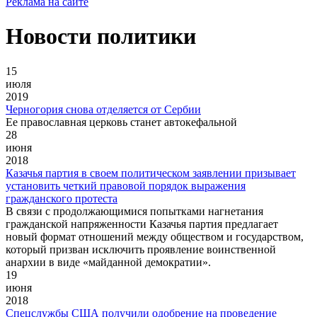
Реклама на сайте
Новости политики
15
июля
2019
Черногория снова отделяется от Сербии
Ее православная церковь станет автокефальной
28
июня
2018
Казачья партия в своем политическом заявлении призывает
установить четкий правовой порядок выражения
гражданского протеста
В связи с продолжающимися попытками нагнетания
гражданской напряженности Казачья партия предлагает
новый формат отношений между обществом и государством,
который призван исключить проявление воинственной
анархии в виде «майданной демократии».
19
июня
2018
Cпецслужбы США получили одобрение на проведение