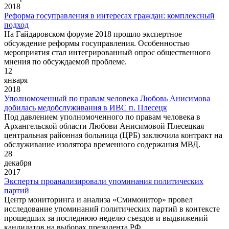
2018
Реформа госуправления в интересах граждан: комплексный
подход
На Гайдаровском форуме 2018 прошло экспертное
обсуждение реформы госуправления. Особенностью
мероприятия стал интегрированный опрос общественного
мнения по обсуждаемой проблеме.
12
января
2018
Уполномоченный по правам человека Любовь Анисимова
добилась медобслуживания в ИВС п. Плесецк
Под давлением уполномоченного по правам человека в
Архангельской области Любови Анисимовой Плесецкая
центральная районная больница (ЦРБ) заключила контракт на
обслуживание изолятора временного содержания МВД.
28
декабря
2017
Эксперты проанализировали упоминания политических
партий
Центр мониторинга и анализа «Смимонитор» провел
исследование упоминаний политических партий в контексте
прошедших за последнюю неделю съездов и выдвижений
кандидатов на выборах президента РФ.