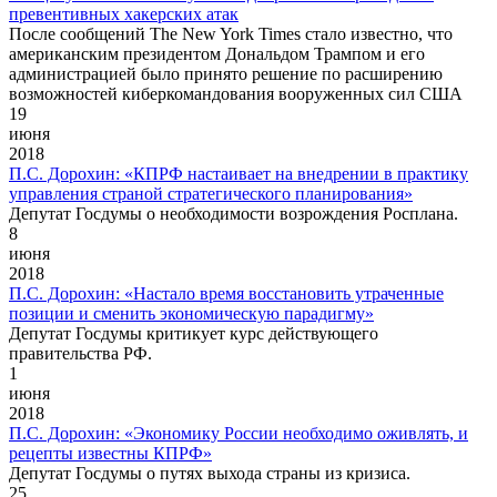
превентивных хакерских атак
После сообщений The New York Times стало известно, что
американским президентом Дональдом Трампом и его
администрацией было принято решение по расширению
возможностей киберкомандования вооруженных сил США
19
июня
2018
П.С. Дорохин: «КПРФ настаивает на внедрении в практику
управления страной стратегического планирования»
Депутат Госдумы о необходимости возрождения Росплана.
8
июня
2018
П.С. Дорохин: «Настало время восстановить утраченные
позиции и сменить экономическую парадигму»
Депутат Госдумы критикует курс действующего
правительства РФ.
1
июня
2018
П.С. Дорохин: «Экономику России необходимо оживлять, и
рецепты известны КПРФ»
Депутат Госдумы о путях выхода страны из кризиса.
25