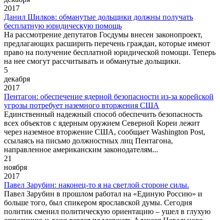
2017
Данил Шилков: обманутые дольщики должны получать
бесплатную юридическую помощь
На рассмотрение депутатов Госдумы внесен законопроект,
предлагающих расширить перечень граждан, которые имеют
право на получение бесплатной юридической помощи. Теперь
на нее смогут рассчитывать и обманутые дольщики.
5
декабря
2017
Пентагон: обеспечение ядерной безопасности из-за корейской
угрозы потребует наземного вторжения США
Единственный надежный способ обеспечить безопасность
всех объектов с ядерным оружием Северной Кореи лежит
через наземное вторжение США, сообщает Washington Post,
ссылаясь на письмо должностных лиц Пентагона,
направленное американским законодателям...
21
ноября
2017
Павел Зарубин: наконец-то я на светлой стороне силы.
Павел Зарубин в прошлом работал на «Единую Россию» и
больше того, был спикером ярославской думы. Сегодня
политик сменил политическую ориентацию – ушел в глухую