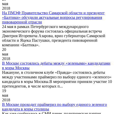
мая
2018
На ПМЭФ Правительство Самарской области и президент
«Балтики» обсудили актуальные вопросы регулирования
пивоваренной отрасли
24 мая в рамках Петербургского международного
экономического форума состоялась официальная встреча
Дмитрия Игоревича Азарова, врио губернатора Самарской
области и Яцека Пастушки, президента пивоваренной
компании «Балтика».
20
мая
2018
В Москве состоялись дебаты между «зелеными» кандидатами
в мэры Москвы
Накануне, в столичном клубе «Правда» состоялись дебаты
между участниками праймериз по выбору единого «зеленого»
кандидата в мэры Москвы.В мероприятии приняли участие 10
претендентов, в числе которых п...
19
мая
2018
В Москве проходит праймериз по выбору единого зеленого
кандидата в мэры столицы
Как уже сообщалось в СМИ ранее, политическая партия