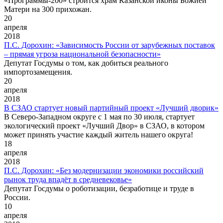
«Программы-200» строится храм Казанской иконы Божией
Матери на 300 прихожан.
20
апреля
2018
П.С. Дорохин: «Зависимость России от зарубежных поставок
– прямая угроза национальной безопасности»
Депутат Госдумы о том, как добиться реального
импортозамещения.
20
апреля
2018
В СЗАО стартует новый партийный проект «Лучший дворик»
В Северо-Западном округе с 1 мая по 30 июля, стартует
экологический проект «Лучший Двор» в СЗАО, в котором
может принять участие каждый житель нашего округа!
18
апреля
2018
П.С. Дорохин: «Без модернизации экономики российский
рынок труда впадёт в средневековье»
Депутат Госдумы о роботизации, безработице и труде в
России.
10
апреля