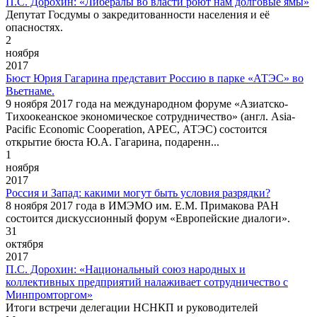
П.С. Дорохин: «Либералы во власти роют нам долговые ямы»
Депутат Госдумы о закредитованности населения и её
опасностях.
2
ноября
2017
Бюст Юрия Гагарина представит Россию в парке «АТЭС» во
Вьетнаме.
9 ноября 2017 года на международном форуме «Азиатско-
Тихоокеанское экономическое сотрудничество» (англ. Asia-
Pacific Economic Cooperation, APEC, АТЭС) состоится
открытие бюста Ю.А. Гагарина, подаренн...
1
ноября
2017
Россия и Запад: какими могут быть условия разрядки?
8 ноября 2017 года в ИМЭМО им. Е.М. Примакова РАН
состоится дискуссионный форум «Европейские диалоги».
31
октября
2017
П.С. Дорохин: «Национальный союз народных и
коллективных предприятий налаживает сотрудничество с
Минпромторгом»
Итоги встречи делегации НСНКП и руководителей