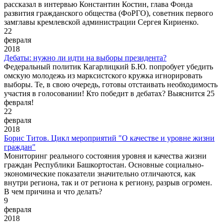
рассказал в интервью Константин Костин, глава Фонда
развития гражданского общества (ФоРГО), советник первого
замглавы кремлевской администрации Сергея Кириенко.
22
февраля
2018
Дебаты: нужно ли идти на выборы президента?
Федеральный политик Кагарлицкий Б.Ю. попробует убедить
омскую молодежь из марксистского кружка игнорировать
выборы. Те, в свою очередь, готовы отстаивать необходимость
участия в голосовании! Кто победит в дебатах? Выяснится 25
февраля!
22
февраля
2018
Борис Титов. Цикл мероприятий "О качестве и уровне жизни
граждан"
Мониторинг реального состояния уровня и качества жизни
граждан Республики Башкортостан. Основные социально-
экономические показатели значительно отличаются, как
внутри региона, так и от региона к региону, разрыв огромен.
В чем причина и что делать?
9
февраля
2018