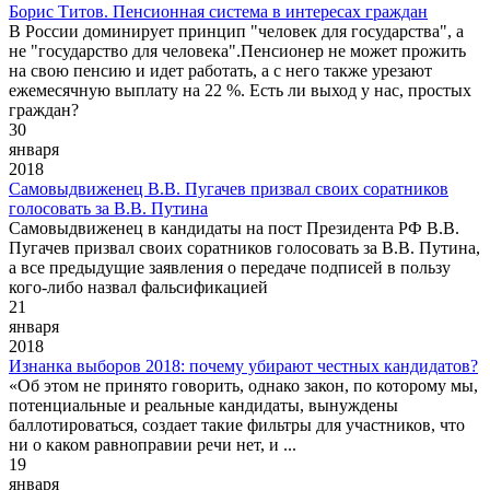
Борис Титов. Пенсионная система в интересах граждан
В России доминирует принцип "человек для государства", а
не "государство для человека".Пенсионер не может прожить
на свою пенсию и идет работать, а с него также урезают
ежемесячную выплату на 22 %. Есть ли выход у нас, простых
граждан?
30
января
2018
Самовыдвиженец В.В. Пугачев призвал своих соратников
голосовать за В.В. Путина
Самовыдвиженец в кандидаты на пост Президента РФ В.В.
Пугачев призвал своих соратников голосовать за В.В. Путина,
а все предыдущие заявления о передаче подписей в пользу
кого-либо назвал фальсификацией
21
января
2018
Изнанка выборов 2018: почему убирают честных кандидатов?
«Об этом не принято говорить, однако закон, по которому мы,
потенциальные и реальные кандидаты, вынуждены
баллотироваться, создает такие фильтры для участников, что
ни о каком равноправии речи нет, и ...
19
января